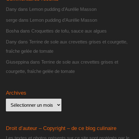
Dany
dans
Lemon pudding d’Aurélie Masson
serge
dans
Lemon pudding d’Aurélie Masson
Bosha
dans
Croquettes de tofu, sauce aux algues
Dany
dans
Terrine de sole aux crevettes grises et courgette,
fraîche gelée de tomate
Giuseppina
dans
Terrine de sole aux crevettes grises et
courgette, fraîche gelée de tomate
Archives
Droit d’auteur – Copyright – de ce blog culinaire
Les textes et photos présents sur ce site sont protégés par le