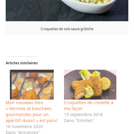
Croquettes de sole sauce gribiche
Articles similaires
Mon nouveau livre
Croquettes de crevette à
« Verrines et bouchées
ma façon
gourmandes pour un
13 septembre 2018
apéritif réussi! » est paru!
Dans "Entrées"
16 novembre 2020
Dans "Annonces"