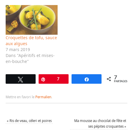
Croquettes de tofu, sauce
aux algues
7 mars 2019
Dans "Apéritifs et mises-
en-bouche"
7
Tweetez
Épingle
7
Partagez
PARTAGES
Mettre en favori le
Permalien
.
«
Ris de veau, céleri et poires
Ma mousse au chocolat de fête et
ses pépites croquantes
»