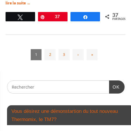
lire la suite
→
37
Tweetez
Épingle
37
Partagez
PARTAGES
1
2
3
›
»
OK
Vous désirez une démonstartion du tout nouveau
Thermomix, le TM7?