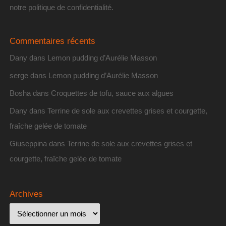
notre politique de confidentialité
.
Commentaires récents
Dany
dans
Lemon pudding d’Aurélie Masson
serge
dans
Lemon pudding d’Aurélie Masson
Bosha
dans
Croquettes de tofu, sauce aux algues
Dany
dans
Terrine de sole aux crevettes grises et courgette,
fraîche gelée de tomate
Giuseppina
dans
Terrine de sole aux crevettes grises et
courgette, fraîche gelée de tomate
Archives