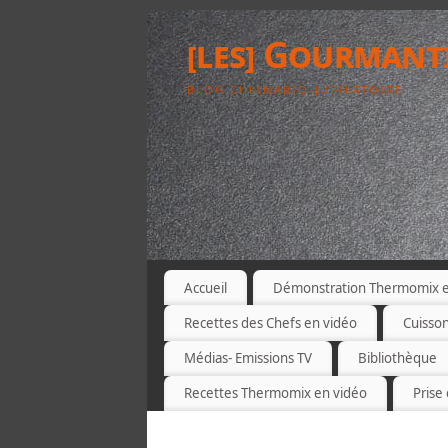
[les] Gourmant
BLOG CULINARIO-JUBILATOIRE
Accueil
Démonstration Thermomix et
Recettes des Chefs en vidéo
Cuisso
Médias- Emissions TV
Bibliothèque
Recettes Thermomix en vidéo
Prise