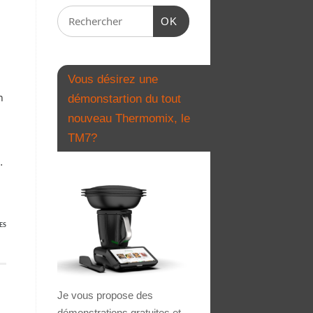
OK
Vous désirez une
n
démonstartion du tout
nouveau Thermomix, le
TM7?
…
ES
Je vous propose des
démonstrations gratuites et