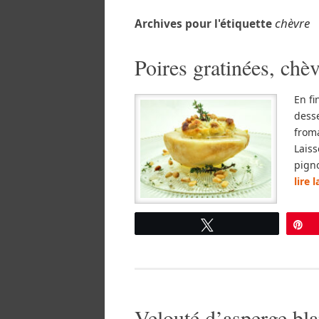
chèvre
Archives pour l'étiquette
Poires gratinées, chè
En fi
desse
froma
Laiss
pigno
lire 
Tweetez
É
Velouté d’asperge bla