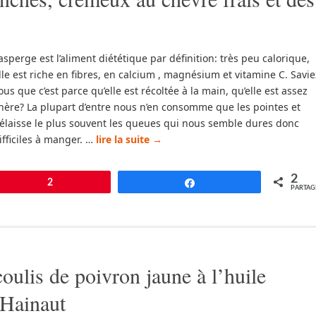
’asperge est l’aliment diététique par définition: très peu calorique,
lle est riche en fibres, en calcium , magnésium et vitamine C. Savie
ous que c’est parce qu’elle est récoltée à la main, qu’elle est assez
hère? La plupart d’entre nous n’en consomme que les pointes et
élaisse le plus souvent les queues qui nous semble dures donc
ifficiles à manger. …
lire la suite
→
2
pingle
2
Partagez
PARTAG
coulis de poivron jaune à l’huile
’Hainaut