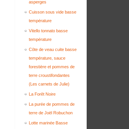
asperges
Cuisson sous vide basse
température
Vitello tonnato basse
température
Côte de veau cuite basse
température, sauce
forestière et pommes de
terre croustifondantes
(Les carnets de Julie)
La Forêt Noire
La purée de pommes de
terre de Joël Robuchon
Lotte marinée Basse