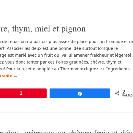
vre, thym, miel et pignon
n de repas on n’a parfois plus assez de place pour un fromage et u
rt. Associer les deux est une bonne idée surtout lorsque le
ge est marié avec un fruit qui va lui amener fraicheur et légèreté.
ez-vous donc tenter par ces Poires gratinées, chèvre, thym et
n! Pour la recette adaptée au Thermomix cliquez ici. Ingrédients 
la suite
→
2
pingle
2
Partagez
PARTAG
nches, crèmeux au chèvre frais et dés