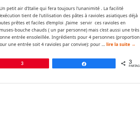
n petit air d’Italie qui fera toujours l’unanimité . La facilité
’exécution tient de l’utilisation des pâtes à ravioles asiatiques déjà
outes prêtes et faciles d’emploi .J’aime servir ces ravioles en
muses-bouche chauds ( un par personne) mais c’est aussi une très
onne entrée ensoleillée. Ingrédients pour 4 personnes (proportion
our une entrée soit 4 ravioles par convive): pour …
lire la suite
→
3
pingle
3
Partagez
PARTAG