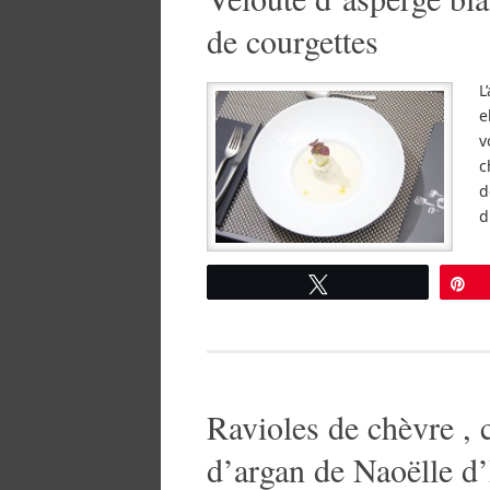
de courgettes
L
e
v
c
d
d
Tweetez
É
Ravioles de chèvre , 
d’argan de Naoëlle d