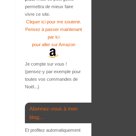
permettra de mieux faire
vivre ce site.
Cliquer ici pour me soutenir.
Pensez à passer maintenant
par ici
pour aller sur Amazon
Je compte sur vous !
(pensez-y par exemple pour
toutes vos commandes de
Noël...)
Abonnez-vous à mon
blog...
Et profitez automatiquement