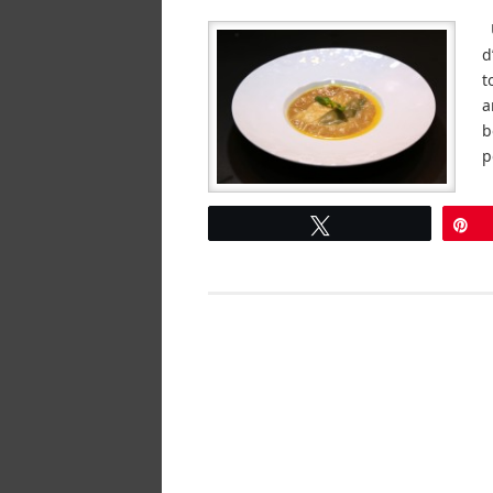
U
d
t
a
b
p
Tweetez
É