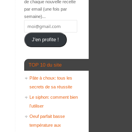
de chaque nouvelle recette
par email (une fois par
semaine)...
J'en profite !
TOP 10 du site
Pâte à choux: tous les
secrets de sa réussite
Le siphon: comment bien
l'utiliser
Oeuf parfait basse
température aux