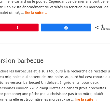
omme le canard ou le poulet. Cependant ce dernier a la part belle
ar il en existe énormément de variétés en fonction du morceau de
oulet utilisé, …
lire la suite
→
1
pingle
1
Partagez
PARTAG
rsion barbecue
’adore les barbecues et je suis toujours à la recherche de recettes 
eu originales qui sortent de l’ordinaire. Aujourd’hui c’est canard au
êches version barbecue! Un délice… Ingrédients: pour deux
ersonnes environ 220 g d’aiguillettes de canard (trois brochettes
ar personne) une pêche (ne la choisissez pas trop mûre, plutôt
erme: si elle est trop mûre les morceaux se …
lire la suite
→