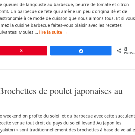
e queues de langouste au barbecue, beurre de tomate et citron
onfit. Un barbecue de fête qui amène un peu d’originalité et de
astronomie à ce mode de cuisson que nous aimons tous. Et si vous
imez la cuisine barbecue faites-vous plaisir avec les recettes
uivantes! Moules …
lire la suite
→
8
pingle
8
Partagez
PARTAG
Brochettes de poulet japonaises au
e weekend on profite du soleil et du barbecue avec cette succulen
ecette venue tout droit du pays du soleil levant! Au Japon les
 yakitori » sont traditionnellement des brochettes à base de volaille