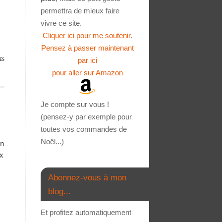
permettra de mieux faire
vivre ce site.
Cliquer ici pour me soutenir.
Pensez à passer maintenant
par ici
ES
pour aller sur Amazon
Je compte sur vous !
(pensez-y par exemple pour
toutes vos commandes de
Noël...)
un
x
Abonnez-vous à mon
blog...
Et profitez automatiquement