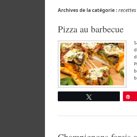
recette
Archives de la catégorie :
Pizza au barbecue
S
d
d
P
b
b
Tweetez
É
Champignons farcis a