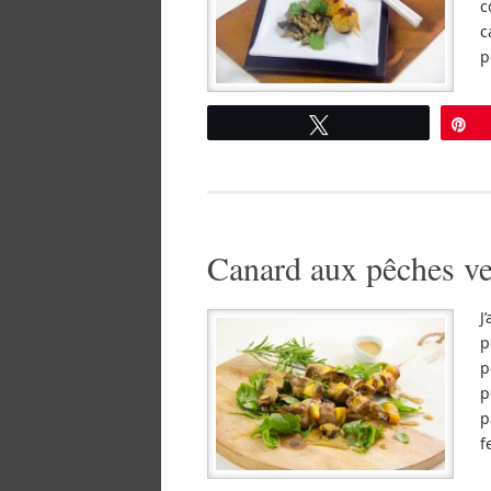
c
c
p
Tweetez
É
Canard aux pêches ve
J
p
p
p
p
f