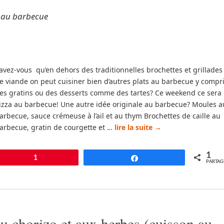
s au barbecue
avez-vous qu’en dehors des traditionnelles brochettes et grillades
e viande on peut cuisiner bien d’autres plats au barbecue y compr
es gratins ou des desserts comme des tartes? Ce weekend ce sera
izza au barbecue! Une autre idée originale au barbecue? Moules a
arbecue, sauce crémeuse à l’ail et au thym Brochettes de caille au
arbecue, gratin de courgette et …
lire la suite
→
1
pingle
1
Partagez
PARTAG
u chorizo et aux herbes (cuisson au