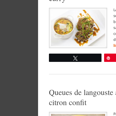
L
s
b
s
c
d
l
Tweetez
É
Queues de langouste 
citron confit
P