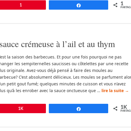
1
pingle
1
Partagez
PARTAG
auce crémeuse à l’ail et au thym
’est la saison des barbecues. Et pour une fois pourquoi ne pas
hanger les sempiternelles saucisses ou côtelettes par une recette
lus originale. Avez-vous déjà pensé à faire des moules au
arbecue? C’est absolument délicieux. Les moules se parfument alo
’un petit gout fumé; quelques minutes de cuisson et vous n’avez
lus qu’à les enrober avec la sauce onctueuse que …
lire la suite
→
1K
pingle
1K
Partagez
PARTAG