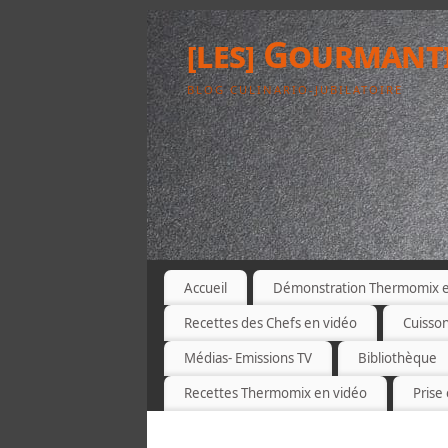
[les] Gourmant
BLOG CULINARIO-JUBILATOIRE
Accueil
Démonstration Thermomix et
Recettes des Chefs en vidéo
Cuisso
Médias- Emissions TV
Bibliothèque
Recettes Thermomix en vidéo
Prise