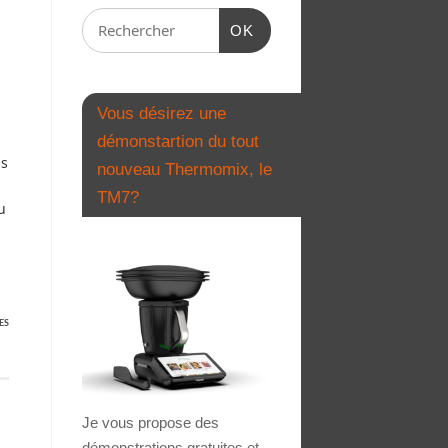
OK
Vous désirez une
démonstartion du tout
is
nouveau Thermomix, le
TM7?
u
ES
Je vous propose des
démonstrations gratuites et