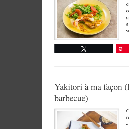
d
c
g
a
s
Tweetez
É
Yakitori à ma façon (
barbecue)
C
r
«