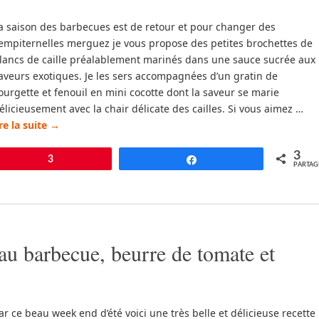
a saison des barbecues est de retour et pour changer des
empiternelles merguez je vous propose des petites brochettes de
lancs de caille préalablement marinés dans une sauce sucrée aux
aveurs exotiques. Je les sers accompagnées d’un gratin de
ourgette et fenouil en mini cocotte dont la saveur se marie
élicieusement avec la chair délicate des cailles. Si vous aimez …
ire la suite
→
3
pingle
3
Partagez
PARTAG
au barbecue, beurre de tomate et
ar ce beau week end d’été voici une très belle et délicieuse recette