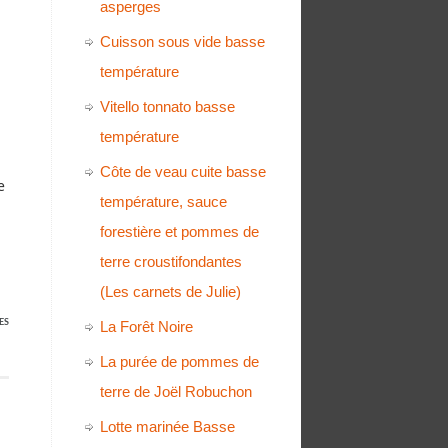
asperges
Cuisson sous vide basse
température
Vitello tonnato basse
température
Côte de veau cuite basse
e
température, sauce
forestière et pommes de
terre croustifondantes
(Les carnets de Julie)
ES
La Forêt Noire
La purée de pommes de
terre de Joël Robuchon
Lotte marinée Basse