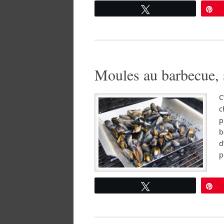
Tweetez
É
Moules au barbecue, s
C
c
p
b
d
p
Tweetez
É