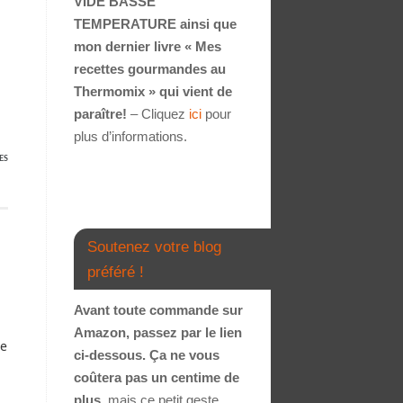
VIDE BASSE
TEMPERATURE ainsi que
mon dernier livre « Mes
recettes gourmandes au
Thermomix » qui vient de
paraître!
– Cliquez
ici
pour
plus d’informations.
ES
Soutenez votre blog
préféré !
Avant toute commande sur
Amazon, passez par le lien
te
ci-dessous. Ça ne vous
coûtera pas un centime de
plus
, mais ce petit geste