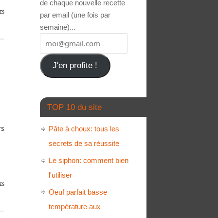
de chaque nouvelle recette
ES
par email (une fois par
semaine)...
J'en profite !
TOP 10 du site
rs
Pâte à choux: tous les
secrets de sa réussite
Le siphon: comment bien
l'utiliser
ES
Oeuf parfait basse
température aux