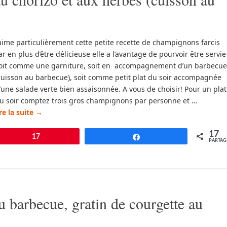
’aime particulièrement cette petite recette de champignons farcis
ar en plus d’être délicieuse elle a l’avantage de pourvoir être servie
oit comme une garniture, soit en accompagnement d’un barbecue
cuisson au barbecue), soit comme petit plat du soir accompagnée
’une salade verte bien assaisonnée. A vous de choisir! Pour un plat
u soir comptez trois gros champignons par personne et …
ire la suite
→
17
pingle
17
Partagez
PARTAG
u barbecue, gratin de courgette au