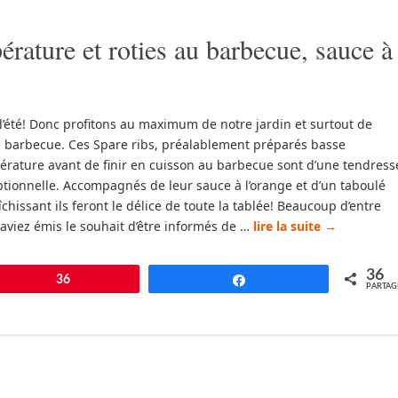
érature et roties au barbecue, sauce à
 l’été! Donc profitons au maximum de notre jardin et surtout de
e barbecue. Ces Spare ribs, préalablement préparés basse
rature avant de finir en cuisson au barbecue sont d’une tendress
tionnelle. Accompagnés de leur sauce à l’orange et d’un taboulé
îchissant ils feront le délice de toute la tablée! Beaucoup d’entre
aviez émis le souhait d’être informés de …
lire la suite
→
36
pingle
36
Partagez
PARTAG