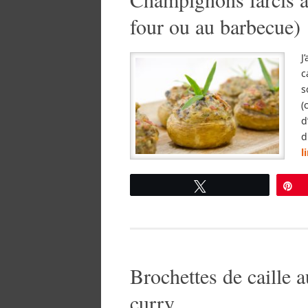
four ou au barbecue)
J
c
s
(
d
d
l
Tweetez
É
Brochettes de caille a
curry