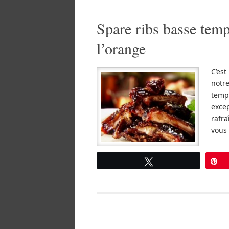
Spare ribs basse temp
l’orange
C’est
notr
tempé
excep
rafra
vous 
Tweetez
É