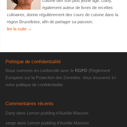
cuisine dès son plus jeune âge. Dany,
également auteur de livres de recettes
culinaires, donne régulièrement des cours de cuisine dans la
région Bruxelloise, afin de partager sa passion.
lire la suite
→
Politique de confidentialité
Nous sommes en conformité avec le
RGPD
(Réglement
Européen sur la Protection des Données. Vous trouverez
ici
notre politique de confidentialité
.
Commentaires récents
Dany
dans
Lemon pudding d’Aurélie Masson
serge
dans
Lemon pudding d’Aurélie Masson