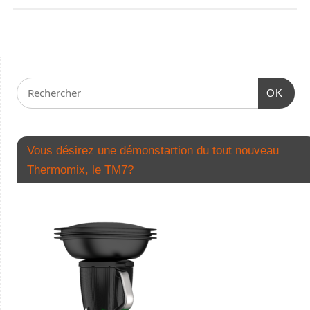
OK
Vous désirez une démonstartion du tout nouveau
Thermomix, le TM7?