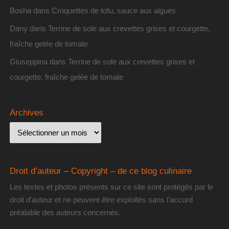
Bosha
dans
Croquettes de tofu, sauce aux algues
Dany
dans
Terrine de sole aux crevettes grises et courgette,
fraîche gelée de tomate
Giuseppina
dans
Terrine de sole aux crevettes grises et
courgette, fraîche gelée de tomate
Archives
Droit d’auteur – Copyright – de ce blog culinaire
Les textes et photos présents sur ce site sont protégés par le
droit d'auteur et ne peuvent être exploités sans l'accord
préalable des auteurs concernés.