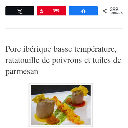
399
Tweetez
Épingle
399
Partagez
PARTAGES
Porc ibérique basse température,
ratatouille de poivrons et tuiles de
parmesan