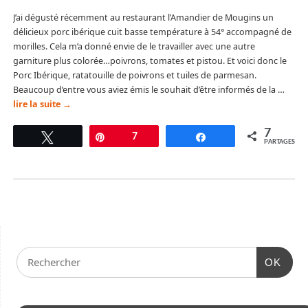
J’ai dégusté récemment au restaurant l’Amandier de Mougins un
délicieux porc ibérique cuit basse température à 54° accompagné de
morilles. Cela m’a donné envie de le travailler avec une autre
garniture plus colorée…poivrons, tomates et pistou. Et voici donc le
Porc Ibérique, ratatouille de poivrons et tuiles de parmesan.
Beaucoup d’entre vous aviez émis le souhait d’être informés de la …
lire la suite
→
7
Tweetez
Épingle
7
Partagez
PARTAGES
OK