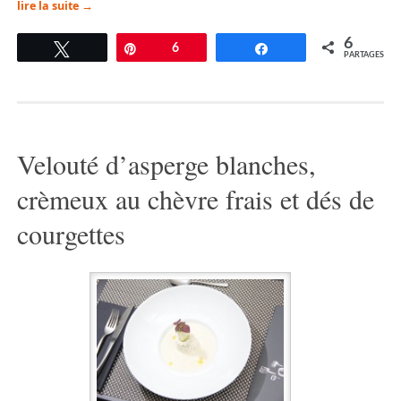
lire la suite
→
6
Tweetez
Épingle
6
Partagez
PARTAGES
Velouté d’asperge blanches,
crèmeux au chèvre frais et dés de
courgettes