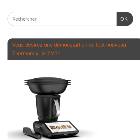
OK
Vous désirez une démonstartion du tout nouveau
Thermomix, le TM7?