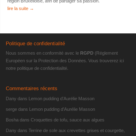
région Bruxelloise, afin de partager sa passion.
lire la suite
→
Politique de confidentialité
Nous sommes en conformité avec le
RGPD
(Réglement
Européen sur la Protection des Données. Vous trouverez
ici
notre politique de confidentialité
.
Commentaires récents
Dany
dans
Lemon pudding d’Aurélie Masson
serge
dans
Lemon pudding d’Aurélie Masson
Bosha
dans
Croquettes de tofu, sauce aux algues
Dany
dans
Terrine de sole aux crevettes grises et courgette,