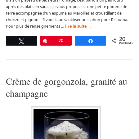
Mais un plateau de plusieurs fromage, c’est parfois un peu lourd
après des plats en sauce. Je vous propose ici une petite pomme de
terre accompagnée d’un espuma au Maroilles et croustillant de
chorizo et pignon… Il vous faudra utiliser un siphon pour l’espuma.
Pour plus de renseignements …
lire la suite
→
20
Tweetez
Épingle
20
Partagez
PARTAGES
Crème de gorgonzola, granité au
champagne