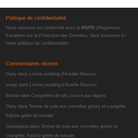
Politique de confidentialité
Nous sommes en conformité avec le
RGPD
(Réglement
Européen sur la Protection des Données. Vous trouverez
ici
notre politique de confidentialité
.
Commentaires récents
Dany
dans
Lemon pudding d’Aurélie Masson
serge
dans
Lemon pudding d’Aurélie Masson
Bosha
dans
Croquettes de tofu, sauce aux algues
Dany
dans
Terrine de sole aux crevettes grises et courgette,
fraîche gelée de tomate
Giuseppina
dans
Terrine de sole aux crevettes grises et
courgette, fraîche gelée de tomate