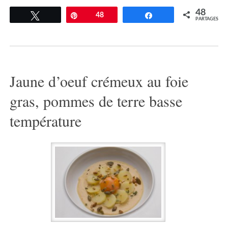
48
Tweetez
Épingle
48
Partagez
PARTAGES
Jaune d’oeuf crémeux au foie
gras, pommes de terre basse
température