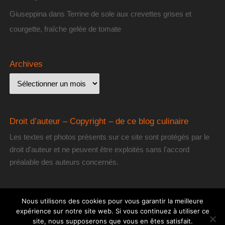
Giuseppina
dans
Terrine de sole aux crevettes grises et
courgette, fraîche gelée de tomate
Archives
Droit d’auteur – Copyright – de ce blog culinaire
Les textes et photos présents sur ce site sont protégés par le
droit d'auteur et ne peuvent être exploités sans l'accord
préalable des auteurs concernés.
Nous utilisons des cookies pour vous garantir la meilleure
expérience sur notre site web. Si vous continuez à utiliser ce
site, nous supposerons que vous en êtes satisfait.
[les] Gourmantissimes
| Fièrement propulsé par
Mantra
&
WordPress.