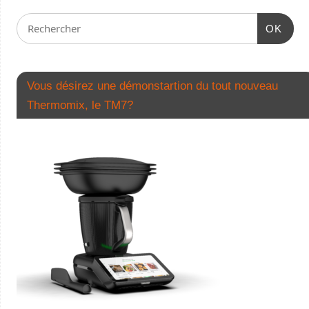
OK
Vous désirez une démonstartion du tout nouveau
Thermomix, le TM7?