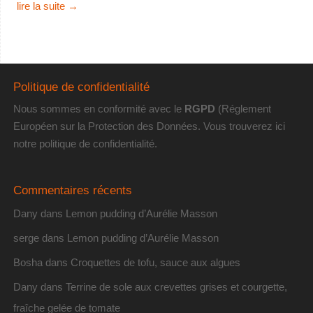
lire la suite
→
Politique de confidentialité
Nous sommes en conformité avec le
RGPD
(Réglement
Européen sur la Protection des Données. Vous trouverez
ici
notre politique de confidentialité
.
Commentaires récents
Dany
dans
Lemon pudding d’Aurélie Masson
serge
dans
Lemon pudding d’Aurélie Masson
Bosha
dans
Croquettes de tofu, sauce aux algues
Dany
dans
Terrine de sole aux crevettes grises et courgette,
fraîche gelée de tomate