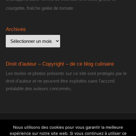
courgette, fraîche gelée de tomate
Archives
Droit d’auteur – Copyright – de ce blog culinaire
Les textes et photos présents sur ce site sont protégés par le
droit d'auteur et ne peuvent être exploités sans l'accord
préalable des auteurs concernés.
[les] Gourmantissimes
| Fièrement propulsé par
Mantra
&
WordPress.
Nous utilisons des cookies pour vous garantir la meilleure
expérience sur notre site web. Si vous continuez à utiliser ce