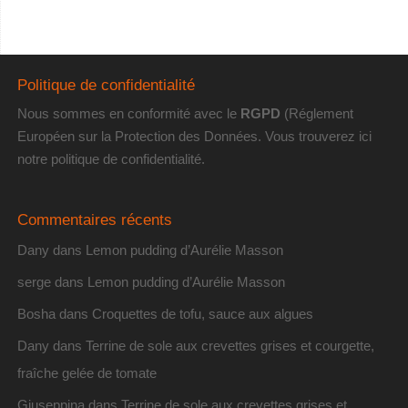
Politique de confidentialité
Nous sommes en conformité avec le
RGPD
(Réglement
Européen sur la Protection des Données. Vous trouverez
ici
notre politique de confidentialité
.
Commentaires récents
Dany
dans
Lemon pudding d’Aurélie Masson
serge
dans
Lemon pudding d’Aurélie Masson
Bosha
dans
Croquettes de tofu, sauce aux algues
Dany
dans
Terrine de sole aux crevettes grises et courgette,
fraîche gelée de tomate
Giuseppina
dans
Terrine de sole aux crevettes grises et