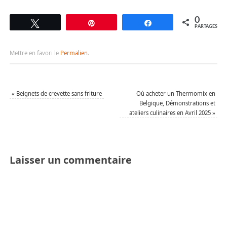
0
Tweetez
Épingle
Partagez
PARTAGES
Mettre en favori le
Permalien
.
«
Beignets de crevette sans friture
Où acheter un Thermomix en
Belgique, Démonstrations et
ateliers culinaires en Avril 2025
»
Laisser un commentaire