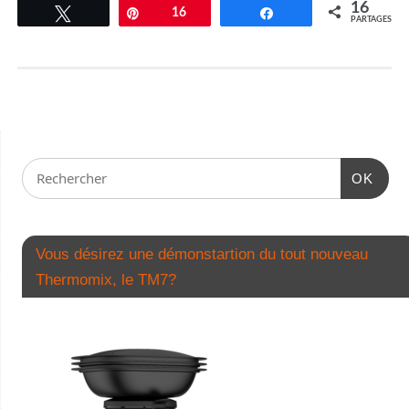
16
Tweetez
Épingle
16
Partagez
PARTAGES
OK
Vous désirez une démonstartion du tout nouveau
Thermomix, le TM7?