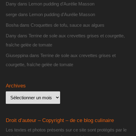
Dany
dans
Lemon pudding d’Aurélie Masson
serge
dans
Lemon pudding d’Aurélie Masson
Bosha
dans
Croquettes de tofu, sauce aux algues
Dany
dans
Terrine de sole aux crevettes grises et courgette,
fraîche gelée de tomate
Giuseppina
dans
Terrine de sole aux crevettes grises et
courgette, fraîche gelée de tomate
Archives
Droit d’auteur – Copyright – de ce blog culinaire
Les textes et photos présents sur ce site sont protégés par le