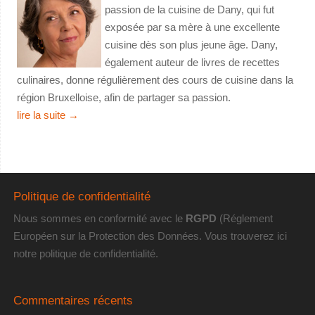
passion de la cuisine de Dany, qui fut
exposée par sa mère à une excellente
cuisine dès son plus jeune âge. Dany,
également auteur de livres de recettes
culinaires, donne régulièrement des cours de cuisine dans la
région Bruxelloise, afin de partager sa passion.
lire la suite
→
Politique de confidentialité
Nous sommes en conformité avec le
RGPD
(Réglement
Européen sur la Protection des Données. Vous trouverez
ici
notre politique de confidentialité
.
Commentaires récents