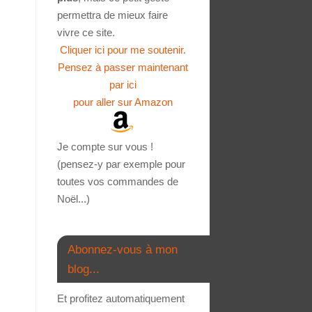
permettra de mieux faire
vivre ce site.
Cliquer ici pour me soutenir.
Pensez à passer maintenant
par ici
pour aller sur Amazon
Je compte sur vous !
(pensez-y par exemple pour
toutes vos commandes de
Noël...)
Abonnez-vous à mon
blog...
Et profitez automatiquement