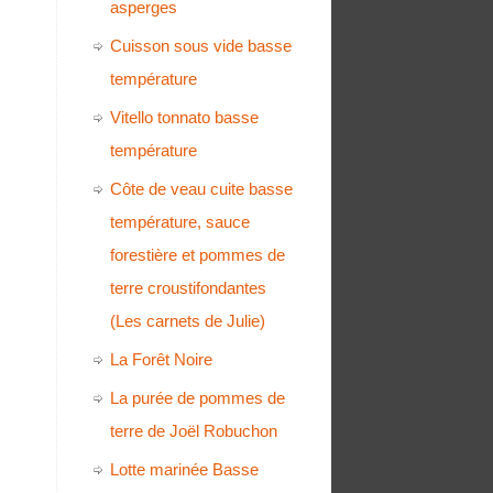
asperges
Cuisson sous vide basse
température
Vitello tonnato basse
température
Côte de veau cuite basse
température, sauce
forestière et pommes de
terre croustifondantes
(Les carnets de Julie)
La Forêt Noire
La purée de pommes de
terre de Joël Robuchon
Lotte marinée Basse