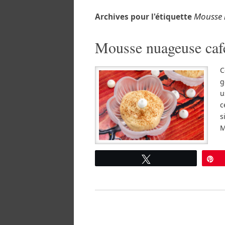
Mousse 
Archives pour l'étiquette
Mousse nuageuse café
C
g
u
c
s
M
Tweetez
É