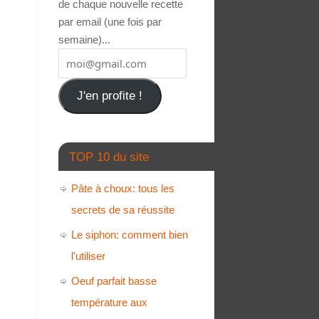
de chaque nouvelle recette
par email (une fois par
semaine)...
J'en profite !
TOP 10 du site
Pâte à choux: tous les
secrets de sa réussite
Le siphon: comment bien
l'utiliser
Oeuf parfait basse
température aux