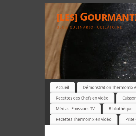
[les] Gourmant
BLOG CULINARIO-JUBILATOIRE
Accueil
Démonstration Thermomix et
Recettes des Chefs en vidéo
Cuisso
Médias- Emissions TV
Bibliothèque
Recettes Thermomix en vidéo
Prise