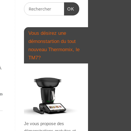
OK
Vous désirez une
démonstartion du tout
nouveau Thermomix, le
TM7?
i.
ES
Je vous propose des
démonstrations gratuites et