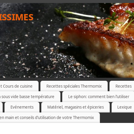
issimes
 Cours de cuisine
Recettes spéciales Thermomix
Recettes
n sous vide basse température
Le siphon: comment bien l’utiliser
Evénements
Matériel, magasins et épiceries
Lexique
 en main et conseils d’utilisation de votre Thermomix