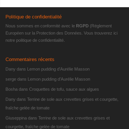
Politique de confidentialité
Nous sommes en conformité avec le
RGPD
(Réglement
Européen sur la Protection des Données. Vous trouverez
ici
notre politique de confidentialité
.
Commentaires récents
Dany
dans
Lemon pudding d’Aurélie Masson
serge
dans
Lemon pudding d’Aurélie Masson
Bosha
dans
Croquettes de tofu, sauce aux algues
Dany
dans
Terrine de sole aux crevettes grises et courgette,
fraîche gelée de tomate
Giuseppina
dans
Terrine de sole aux crevettes grises et
courgette, fraîche gelée de tomate