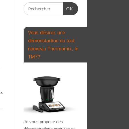
OK
Vous désirez une
démonstartion du tout
nouveau Thermomix, le
TM7?
.
ES
Je vous propose des
démonstrations gratuites et