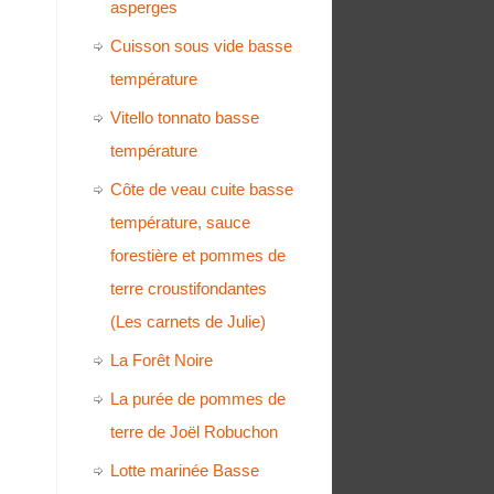
asperges
Cuisson sous vide basse
température
Vitello tonnato basse
température
Côte de veau cuite basse
température, sauce
forestière et pommes de
terre croustifondantes
(Les carnets de Julie)
La Forêt Noire
La purée de pommes de
terre de Joël Robuchon
Lotte marinée Basse