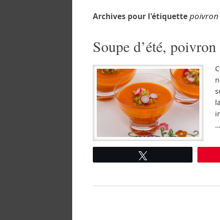
poivron
Archives pour l'étiquette
Soupe d’été, poivron 
C
n
s
l
i
Tweetez