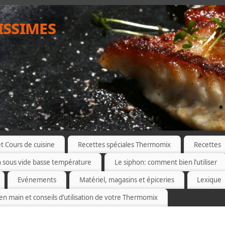
issimes
 Cours de cuisine
Recettes spéciales Thermomix
Recettes
n sous vide basse température
Le siphon: comment bien l’utiliser
Evénements
Matériel, magasins et épiceries
Lexique
 en main et conseils d’utilisation de votre Thermomix