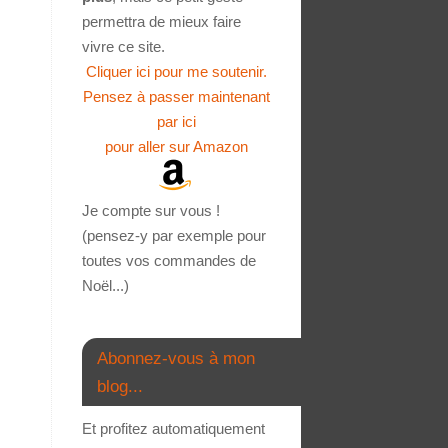
permettra de mieux faire
vivre ce site.
Cliquer ici pour me soutenir.
Pensez à passer maintenant
par ici
pour aller sur Amazon
Je compte sur vous !
(pensez-y par exemple pour
toutes vos commandes de
Noël...)
Abonnez-vous à mon
blog...
Et profitez automatiquement