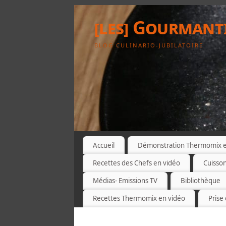
[les] Gourmant
BLOG CULINARIO-JUBILATOIRE
Accueil
Démonstration Thermomix et
Recettes des Chefs en vidéo
Cuisso
Médias- Emissions TV
Bibliothèque
Recettes Thermomix en vidéo
Prise