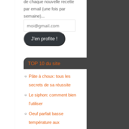
de chaque nouvelle recette
par email (une fois par
semaine)...
J'en profite !
TOP 10 du site
Pâte à choux: tous les
secrets de sa réussite
Le siphon: comment bien
l'utiliser
Oeuf parfait basse
température aux