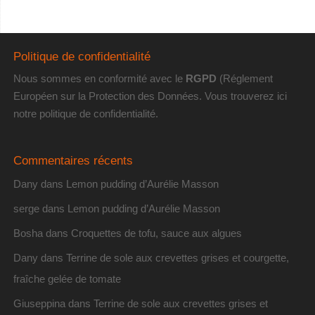
Politique de confidentialité
Nous sommes en conformité avec le
RGPD
(Réglement
Européen sur la Protection des Données. Vous trouverez
ici
notre politique de confidentialité
.
Commentaires récents
Dany
dans
Lemon pudding d’Aurélie Masson
serge
dans
Lemon pudding d’Aurélie Masson
Bosha
dans
Croquettes de tofu, sauce aux algues
Dany
dans
Terrine de sole aux crevettes grises et courgette,
fraîche gelée de tomate
Giuseppina
dans
Terrine de sole aux crevettes grises et