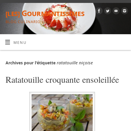
[les] Gourmantissimes
BLOG CULINARIO-JUBILATOIRE
MENU
ratatouille niçoise
Archives pour l'étiquette
Ratatouille croquante ensoleillée