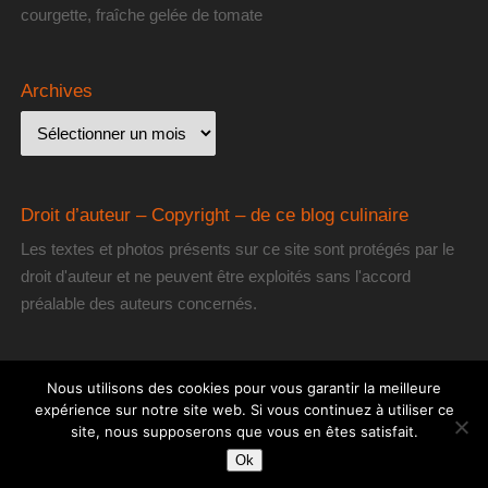
courgette, fraîche gelée de tomate
Archives
Droit d’auteur – Copyright – de ce blog culinaire
Les textes et photos présents sur ce site sont protégés par le
droit d'auteur et ne peuvent être exploités sans l'accord
préalable des auteurs concernés.
Nous utilisons des cookies pour vous garantir la meilleure
expérience sur notre site web. Si vous continuez à utiliser ce
site, nous supposerons que vous en êtes satisfait.
[les] Gourmantissimes
| Fièrement propulsé par
Mantra
&
WordPress.
Ok