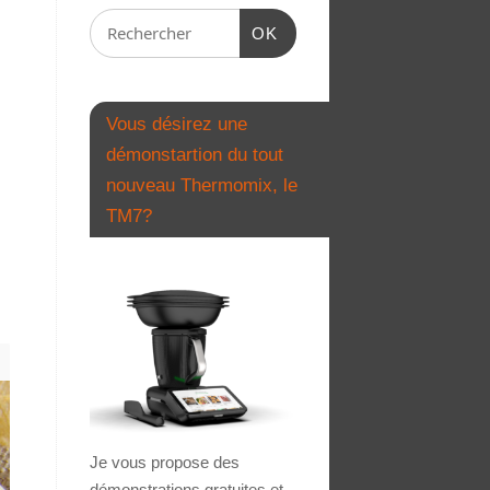
OK
Vous désirez une
démonstartion du tout
nouveau Thermomix, le
TM7?
Je vous propose des
démonstrations gratuites et