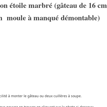
on étoile marbré (gâteau de 16 cm
un moule à manqué démontable)
cilité à monter le gâteau ou deux cuillères à soupe.
s pouvez en trouver en cliquant sur la photo ci-dessous: