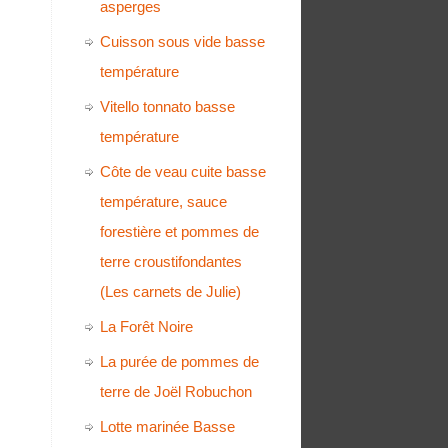
asperges
Cuisson sous vide basse
température
Vitello tonnato basse
température
Côte de veau cuite basse
température, sauce
forestière et pommes de
terre croustifondantes
(Les carnets de Julie)
La Forêt Noire
La purée de pommes de
terre de Joël Robuchon
Lotte marinée Basse