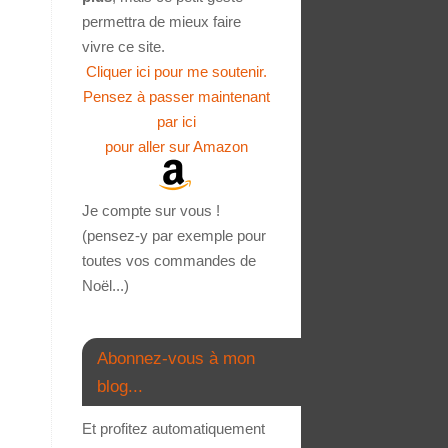
permettra de mieux faire
vivre ce site.
Cliquer ici pour me soutenir.
Pensez à passer maintenant
par ici
pour aller sur Amazon
Je compte sur vous !
(pensez-y par exemple pour
toutes vos commandes de
Noël...)
Abonnez-vous à mon
blog...
Et profitez automatiquement