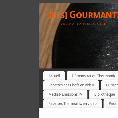
[les] Gourmant
BLOG CULINARIO-JUBILATOIRE
Accueil
Démonstration Thermomix et
Recettes des Chefs en vidéo
Cuisso
Médias- Emissions TV
Bibliothèque
Recettes Thermomix en vidéo
Prise