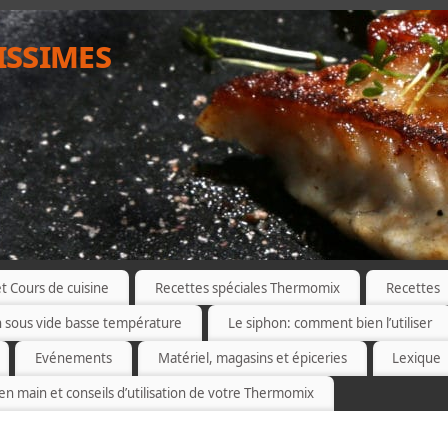
issimes
 Cours de cuisine
Recettes spéciales Thermomix
Recettes
n sous vide basse température
Le siphon: comment bien l’utiliser
Evénements
Matériel, magasins et épiceries
Lexique
 en main et conseils d’utilisation de votre Thermomix