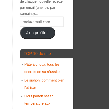
de chaque nouvelle recette
par email (une fois par
semaine)...
J'en profite !
TOP 10 du site
Pâte à choux: tous les
secrets de sa réussite
Le siphon: comment bien
l'utiliser
Oeuf parfait basse
température aux