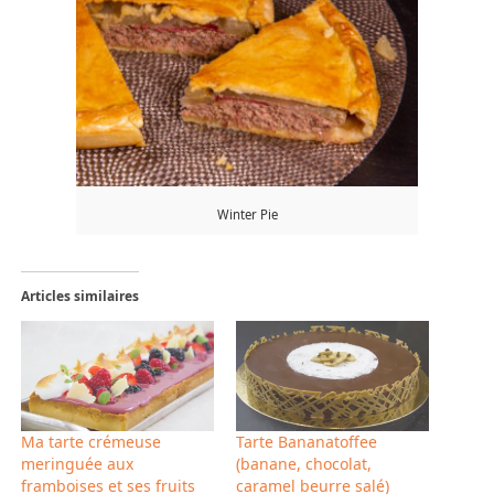
Winter Pie
Articles similaires
Ma tarte crémeuse
Tarte Bananatoffee
meringuée aux
(banane, chocolat,
framboises et ses fruits
caramel beurre salé)