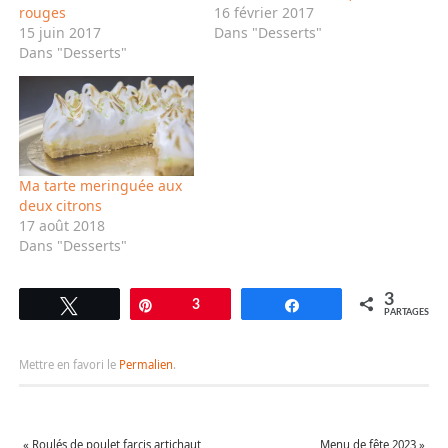
rouges
16 février 2017
15 juin 2017
Dans "Desserts"
Dans "Desserts"
Ma tarte meringuée aux
deux citrons
17 août 2018
Dans "Desserts"
3
Tweetez
Épingle
3
Partagez
PARTAGES
Mettre en favori le
Permalien
.
«
Roulés de poulet farcis artichaut
Menu de fête 2023
»