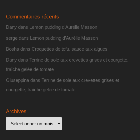
Commentaires récents
Dany
dans
Lemon pudding d’Aurélie Masson
serge
dans
Lemon pudding d’Aurélie Masson
Bosha
dans
Croquettes de tofu, sauce aux algues
Dany
dans
Terrine de sole aux crevettes grises et courgette,
fraîche gelée de tomate
Giuseppina
dans
Terrine de sole aux crevettes grises et
courgette, fraîche gelée de tomate
Archives