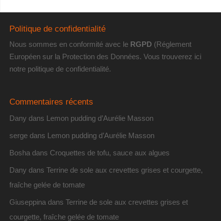
Politique de confidentialité
Nous sommes en conformité avec le
RGPD
(Réglement
Européen sur la Protection des Données. Vous trouverez
ici
notre politique de confidentialité
.
Commentaires récents
Dany
dans
Lemon pudding d’Aurélie Masson
serge
dans
Lemon pudding d’Aurélie Masson
Bosha
dans
Croquettes de tofu, sauce aux algues
Dany
dans
Terrine de sole aux crevettes grises et courgette,
fraîche gelée de tomate
Giuseppina
dans
Terrine de sole aux crevettes grises et
courgette, fraîche gelée de tomate