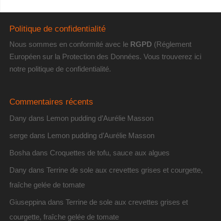
Politique de confidentialité
Nous sommes en conformité avec le
RGPD
(Réglement
Européen sur la Protection des Données. Vous trouverez
ici
notre politique de confidentialité
.
Commentaires récents
Dany
dans
Lemon pudding d’Aurélie Masson
serge
dans
Lemon pudding d’Aurélie Masson
Bosha
dans
Croquettes de tofu, sauce aux algues
Dany
dans
Terrine de sole aux crevettes grises et courgette,
fraîche gelée de tomate
Giuseppina
dans
Terrine de sole aux crevettes grises et
courgette, fraîche gelée de tomate