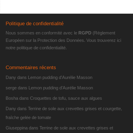
Politique de confidentialité
Nous sommes en conformité avec le
RGPD
(Réglement
Européen sur la Protection des Données. Vous trouverez
ici
notre politique de confidentialité
.
Commentaires récents
Dany
dans
Lemon pudding d’Aurélie Masson
serge
dans
Lemon pudding d’Aurélie Masson
Bosha
dans
Croquettes de tofu, sauce aux algues
Dany
dans
Terrine de sole aux crevettes grises et courgette,
fraîche gelée de tomate
Giuseppina
dans
Terrine de sole aux crevettes grises et