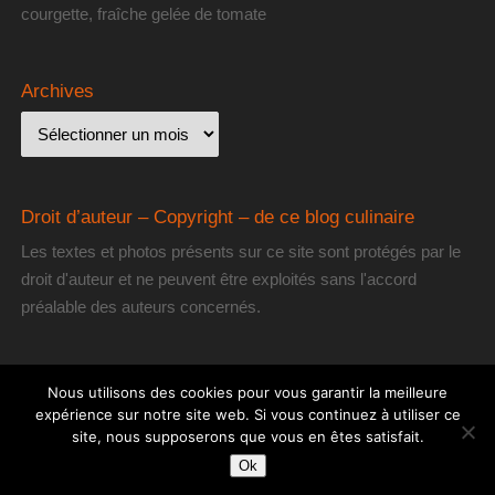
courgette, fraîche gelée de tomate
Archives
Droit d’auteur – Copyright – de ce blog culinaire
Les textes et photos présents sur ce site sont protégés par le
droit d'auteur et ne peuvent être exploités sans l'accord
préalable des auteurs concernés.
Nous utilisons des cookies pour vous garantir la meilleure
expérience sur notre site web. Si vous continuez à utiliser ce
site, nous supposerons que vous en êtes satisfait.
[les] Gourmantissimes
| Fièrement propulsé par
Mantra
&
WordPress.
Ok