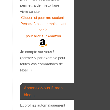
permettra de mieux faire
vivre ce site.
Cliquer ici pour me soutenir.
Pensez à passer maintenant
par ici
pour aller sur Amazon
Je compte sur vous !
(pensez-y par exemple pour
toutes vos commandes de
Noël...)
Abonnez-vous à mon
blog...
Et profitez automatiquement