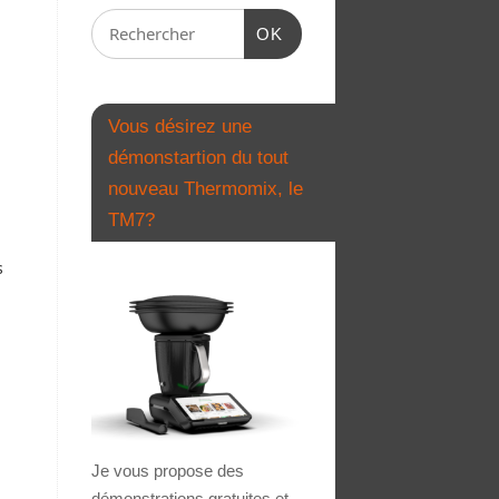
OK
Vous désirez une
démonstartion du tout
nouveau Thermomix, le
TM7?
s
Je vous propose des
démonstrations gratuites et