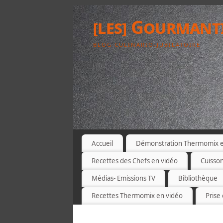
[les] Gourmant
BLOG CULINARIO-JUBILATOIRE
Accueil
Démonstration Thermomix et
Recettes des Chefs en vidéo
Cuisso
Médias- Emissions TV
Bibliothèque
Recettes Thermomix en vidéo
Prise