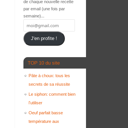
de chaque nouvelle recette
par email (une fois par
semaine)...
J'en profite !
TOP 10 du site
Pâte à choux: tous les
secrets de sa réussite
Le siphon: comment bien
l'utiliser
Oeuf parfait basse
température aux