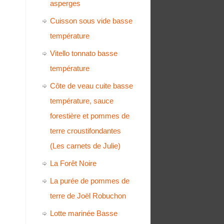
asperges
Cuisson sous vide basse
température
Vitello tonnato basse
température
Côte de veau cuite basse
température, sauce
forestière et pommes de
terre croustifondantes
(Les carnets de Julie)
La Forêt Noire
La purée de pommes de
terre de Joël Robuchon
Lotte marinée Basse