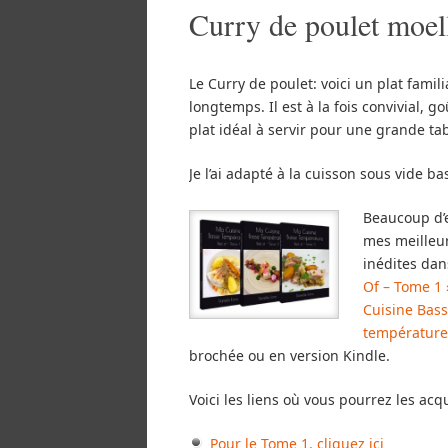
Curry de poulet moel
Le Curry de poulet: voici un plat famil
longtemps. Il est à la fois convivial, go
plat idéal à servir pour une grande ta
Je l’ai adapté à la cuisson sous vide b
Beaucoup d’e
mes meilleur
inédites dan
Of – Tome 1 
Cuisine Bass
température
brochée ou en version Kindle.
Voici les liens où vous pourrez les acqu
Pour le Tome 1, cliquez ici