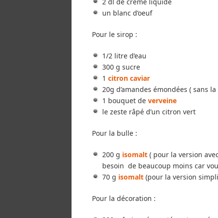
2 dl de crème liquide
un blanc d’oeuf
Pour le sirop :
1/2 litre d’eau
300 g sucre
1
citron caviar
20g d’amandes émondées ( sans la 
1 bouquet de
verveine
le zeste râpé d’un citron vert
Pour la bulle :
200 g
isomalt
( pour la version ave
besoin de beaucoup moins car vous
70 g
isomalt
(pour la version simpli
Pour la décoration :