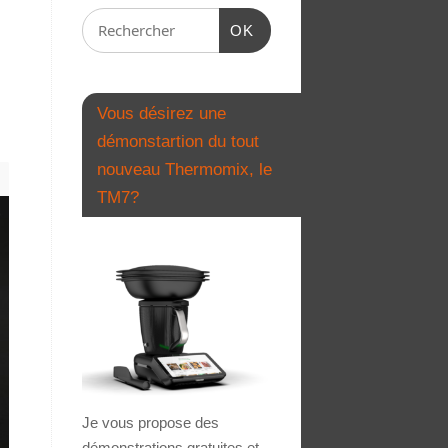
OK
Vous désirez une
démonstartion du tout
nouveau Thermomix, le
TM7?
Je vous propose des
démonstrations gratuites et