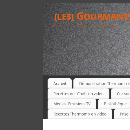
[les] Gourmant
BLOG CULINARIO-JUBILATOIRE
Accueil
Démonstration Thermomix et
Recettes des Chefs en vidéo
Cuisso
Médias- Emissions TV
Bibliothèque
Recettes Thermomix en vidéo
Prise