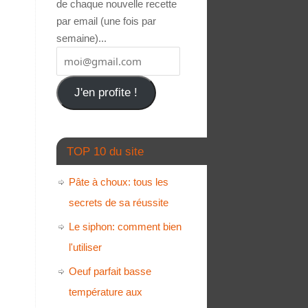
de chaque nouvelle recette
par email (une fois par
semaine)...
J'en profite !
TOP 10 du site
Pâte à choux: tous les
secrets de sa réussite
Le siphon: comment bien
l'utiliser
Oeuf parfait basse
température aux