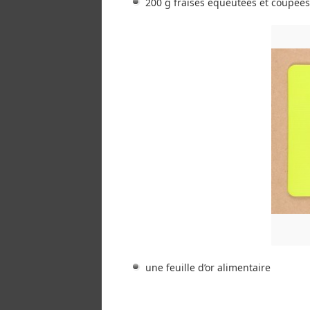
200 g fraises équeutées et coupées
une feuille d’or alimentaire