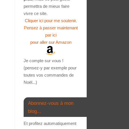
permettra de mieux faire
vivre ce site.
Cliquer ici pour me soutenir.
Pensez à passer maintenant
par ici
pour aller sur Amazon
Je compte sur vous !
(pensez-y par exemple pour
toutes vos commandes de
Noël...)
Abonnez-vous à mon
blog...
Et profitez automatiquement