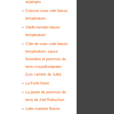
asperges
Cuisson sous vide basse
température
Vitello tonnato basse
température
Côte de veau cuite basse
température, sauce
forestière et pommes de
terre croustifondantes
(Les carnets de Julie)
La Forêt Noire
La purée de pommes de
terre de Joël Robuchon
Lotte marinée Basse