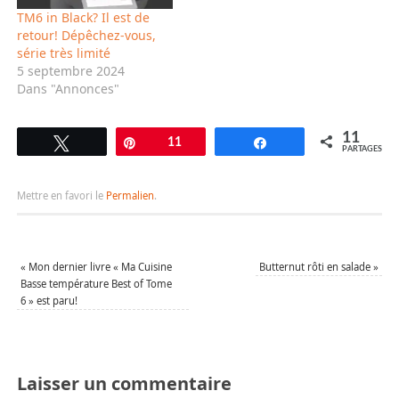
C'est…
TM6 in Black? Il est de
retour! Dépêchez-vous,
série très limité
5 septembre 2024
Dans "Annonces"
11
Tweetez
Épingle
11
Partagez
PARTAGES
Mettre en favori le
Permalien
.
«
Mon dernier livre « Ma Cuisine
Butternut rôti en salade
»
Basse température Best of Tome
6 » est paru!
Laisser un commentaire