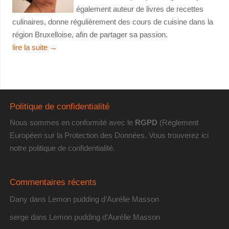
également auteur de livres de recettes
culinaires, donne régulièrement des cours de cuisine dans la
région Bruxelloise, afin de partager sa passion.
lire la suite
→
Politique de confidentialité
Nous sommes en conformité avec le
RGPD
(Réglement
Européen sur la Protection des Données. Vous trouverez
ici
notre politique de confidentialité
.
Commentaires récents
Dany
dans
Lemon pudding d’Aurélie Masson
serge
dans
Lemon pudding d’Aurélie Masson