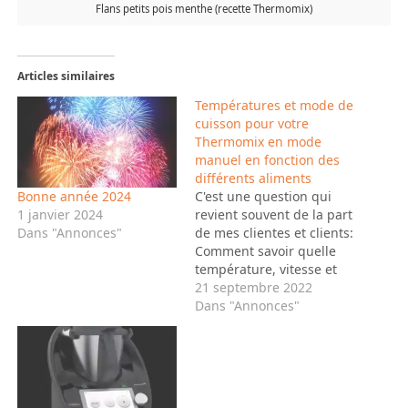
Flans petits pois menthe (recette Thermomix)
Articles similaires
Températures et mode de
cuisson pour votre
Thermomix en mode
manuel en fonction des
différents aliments
C'est une question qui
Bonne année 2024
revient souvent de la part
1 janvier 2024
de mes clientes et clients:
Dans "Annonces"
Comment savoir quelle
température, vitesse et
degrés de cuisson à
21 septembre 2022
utiliser suivant les
Dans "Annonces"
aliments quand j'utilise
mon Thermomix en mode
manuel donc sans suivre
une recette en pas à pas
où tout est déjà indiqué?