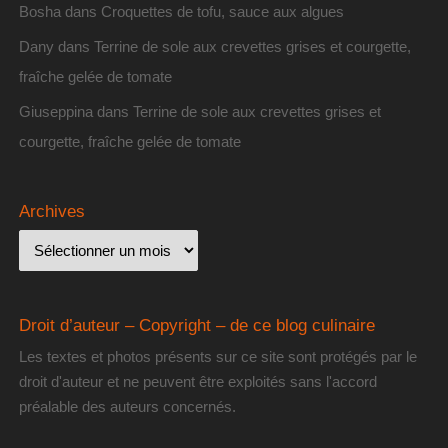
Bosha
dans
Croquettes de tofu, sauce aux algues
Dany
dans
Terrine de sole aux crevettes grises et courgette,
fraîche gelée de tomate
Giuseppina
dans
Terrine de sole aux crevettes grises et
courgette, fraîche gelée de tomate
Archives
Droit d’auteur – Copyright – de ce blog culinaire
Les textes et photos présents sur ce site sont protégés par le
droit d'auteur et ne peuvent être exploités sans l'accord
préalable des auteurs concernés.