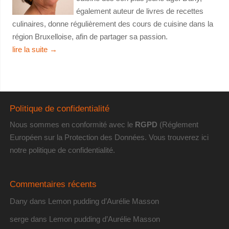
également auteur de livres de recettes
culinaires, donne régulièrement des cours de cuisine dans la
région Bruxelloise, afin de partager sa passion.
lire la suite
→
Politique de confidentialité
Nous sommes en conformité avec le
RGPD
(Réglement
Européen sur la Protection des Données. Vous trouverez
ici
notre politique de confidentialité
.
Commentaires récents
Dany
dans
Lemon pudding d’Aurélie Masson
serge
dans
Lemon pudding d’Aurélie Masson