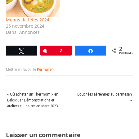
Menus de fêtes 2024
25 novembre 2024
Dans "Annonces"
2
Tweetez
Épingle
2
Partagez
PARTAGES
Mettre en favori le
Permalien
.
«
Où acheter un Thermomix en
Bouchées aériennes au parmesan
Belgique? Démonstrations et
»
ateliers culinaires en Mars 2023
Laisser un commentaire