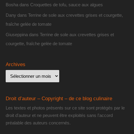
Bosha
dans
Croquettes de tofu, sauce aux algues
Dany
dans
Terrine de sole aux crevettes grises et courgette,
fraîche gelée de tomate
Giuseppina
dans
Terrine de sole aux crevettes grises et
courgette, fraîche gelée de tomate
Archives
Droit d’auteur – Copyright – de ce blog culinaire
Les textes et photos présents sur ce site sont protégés par le
droit d'auteur et ne peuvent être exploités sans l'accord
préalable des auteurs concernés.