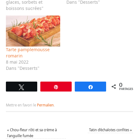
glaces, sorbets et
Dans "Desserts"
boissons sucrées"
Tarte pamplemousse
romarin
8 mai 2022
Dans "Desserts"
0
Tweetez
Épingle
Partagez
PARTAGES
Mettre en favori le
Permalien
.
«
Chou-fleur rôti et sa crème à
Tatin d’échalotes confites
»
l’anguille fumée