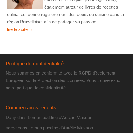
également auteur de livres de recettes
culinaires, donne régulièrement des cours de cuisine dans la
région Bruxelloise, afin de partager sa passion.
lire la suite
→
Politique de confidentialité
Nous sommes en conformité avec le
RGPD
(Réglement
Européen sur la Protection des Données. Vous trouverez
ici
notre politique de confidentialité
.
Commentaires récents
Dany
dans
Lemon pudding d’Aurélie Masson
serge
dans
Lemon pudding d’Aurélie Masson