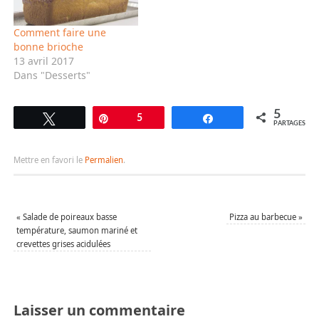
Comment faire une
bonne brioche
13 avril 2017
Dans "Desserts"
5
Tweetez
Épingle
5
Partagez
PARTAGES
Mettre en favori le
Permalien
.
«
Salade de poireaux basse
Pizza au barbecue
»
température, saumon mariné et
crevettes grises acidulées
Laisser un commentaire