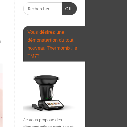
OK
Vous désirez une
démonstartion du tout
i
nouveau Thermomix, le
TM7?
Je vous propose des
démonstrations gratuites et