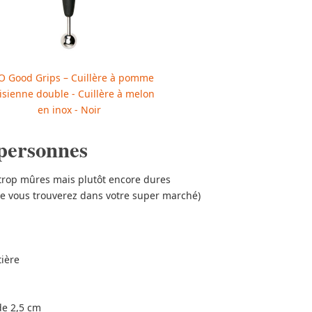
 Good Grips – Cuillère à pomme
isienne double - Cuillère à melon
en inox - Noir
 personnes
s trop mûres mais plutôt encore dures
 vous trouverez dans votre super marché)
tière
de 2,5 cm