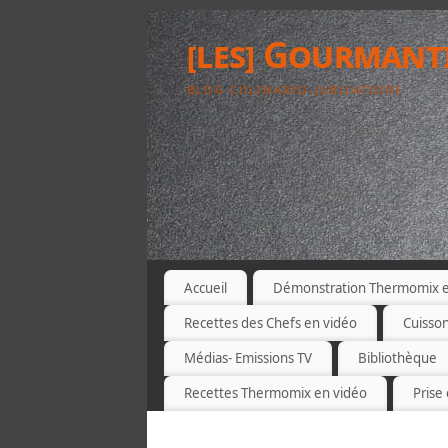
[les] Gourmant
BLOG CULINARIO-JUBILATOIRE
Accueil
Démonstration Thermomix et
Recettes des Chefs en vidéo
Cuisso
Médias- Emissions TV
Bibliothèque
Recettes Thermomix en vidéo
Prise