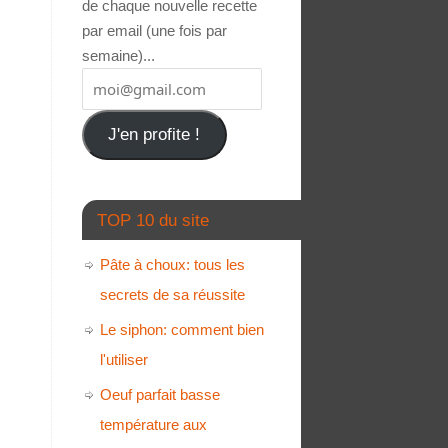
de chaque nouvelle recette
par email (une fois par
semaine)...
J'en profite !
TOP 10 du site
Pâte à choux: tous les
secrets de sa réussite
Le siphon: comment bien
l'utiliser
Oeuf parfait basse
température aux