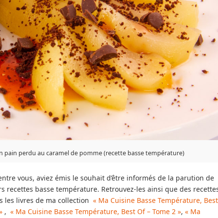
on pain perdu au caramel de pomme (recette basse température)
ntre vous, aviez émis le souhait d’être informés de la parution de
s recettes basse température. Retrouvez-les ainsi que des recette
s les livres de ma collection
« Ma Cuisine Basse Température, Best
»
,
« Ma Cuisine Basse Température, Best Of – Tome 2 »
,
« Ma