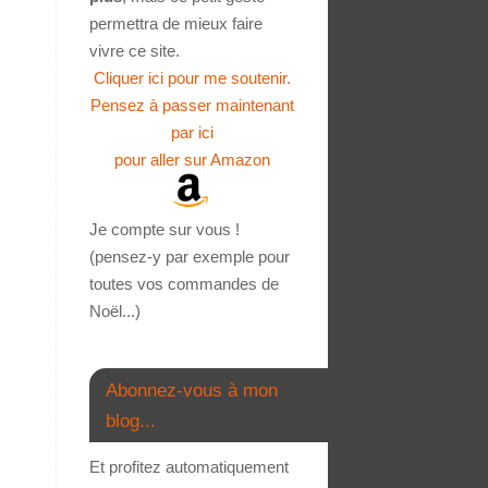
permettra de mieux faire
vivre ce site.
Cliquer ici pour me soutenir.
Pensez à passer maintenant
par ici
pour aller sur Amazon
Je compte sur vous !
(pensez-y par exemple pour
toutes vos commandes de
Noël...)
Abonnez-vous à mon
blog...
Et profitez automatiquement