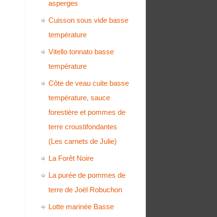
asperges
Cuisson sous vide basse
température
Vitello tonnato basse
température
Côte de veau cuite basse
température, sauce
forestière et pommes de
terre croustifondantes
(Les carnets de Julie)
La Forêt Noire
La purée de pommes de
terre de Joël Robuchon
Lotte marinée Basse