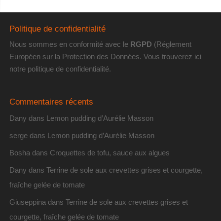
Politique de confidentialité
Nous sommes en conformité avec le
RGPD
(Réglement
Européen sur la Protection des Données. Vous trouverez
ici
notre politique de confidentialité
.
Commentaires récents
Dany
dans
Lemon pudding d’Aurélie Masson
serge
dans
Lemon pudding d’Aurélie Masson
Bosha
dans
Croquettes de tofu, sauce aux algues
Dany
dans
Terrine de sole aux crevettes grises et courgette,
fraîche gelée de tomate
Giuseppina
dans
Terrine de sole aux crevettes grises et
courgette, fraîche gelée de tomate