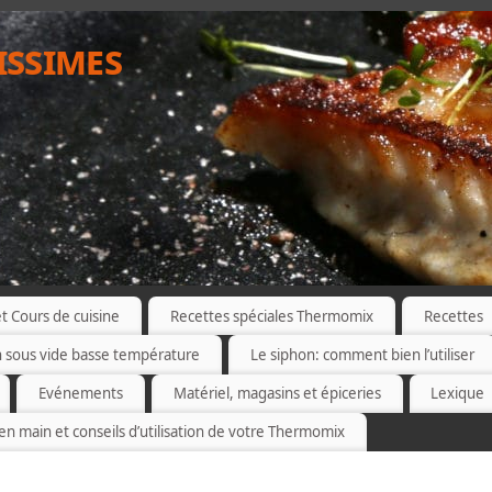
issimes
 Cours de cuisine
Recettes spéciales Thermomix
Recettes
n sous vide basse température
Le siphon: comment bien l’utiliser
Evénements
Matériel, magasins et épiceries
Lexique
 en main et conseils d’utilisation de votre Thermomix