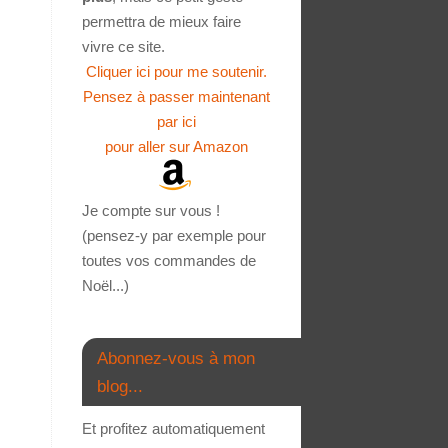
permettra de mieux faire
vivre ce site.
Cliquer ici pour me soutenir.
Pensez à passer maintenant
par ici
pour aller sur Amazon
Je compte sur vous !
(pensez-y par exemple pour
toutes vos commandes de
Noël...)
Abonnez-vous à mon
blog...
Et profitez automatiquement