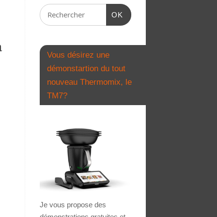
OK
a
Vous désirez une
démonstartion du tout
nouveau Thermomix, le
TM7?
Je vous propose des
démonstrations gratuites et