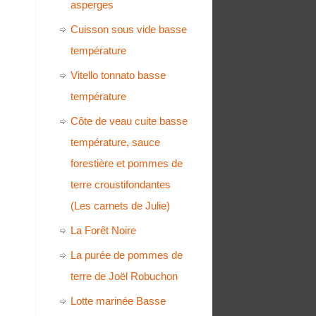
asperges
Cuisson sous vide basse
température
Vitello tonnato basse
température
Côte de veau cuite basse
température, sauce
forestière et pommes de
terre croustifondantes
(Les carnets de Julie)
La Forêt Noire
La purée de pommes de
terre de Joël Robuchon
Lotte marinée Basse