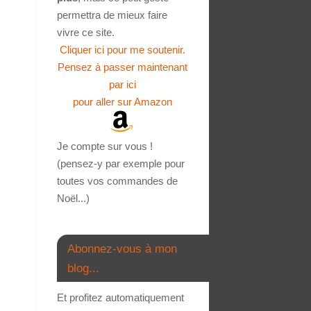
permettra de mieux faire
vivre ce site.
Cliquer ici pour me soutenir.
Pensez à passer maintenant
par ici
pour aller sur Amazon
Je compte sur vous !
(pensez-y par exemple pour
toutes vos commandes de
Noël...)
Abonnez-vous à mon
blog...
Et profitez automatiquement