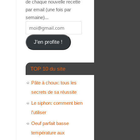
de chaque nouvelle recette
par email (une fois par
semaine)...
J'en profite !
TOP 10 du site
Pâte à choux: tous les
secrets de sa réussite
Le siphon: comment bien
l'utiliser
Oeuf parfait basse
température aux