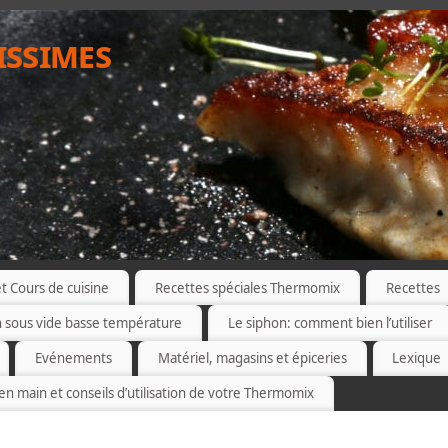
issimes
 Cours de cuisine
Recettes spéciales Thermomix
Recettes
n sous vide basse température
Le siphon: comment bien l’utiliser
Evénements
Matériel, magasins et épiceries
Lexique
 en main et conseils d’utilisation de votre Thermomix