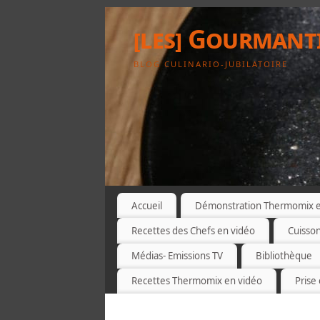
[les] Gourmant
BLOG CULINARIO-JUBILATOIRE
Accueil
Démonstration Thermomix et
Recettes des Chefs en vidéo
Cuisso
Médias- Emissions TV
Bibliothèque
Recettes Thermomix en vidéo
Prise