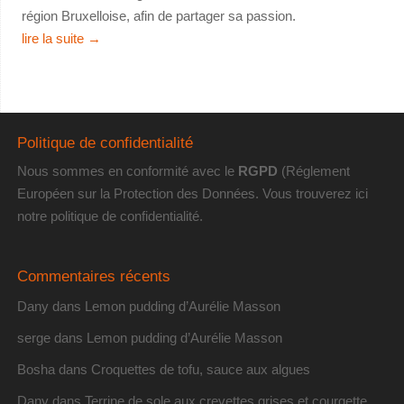
région Bruxelloise, afin de partager sa passion.
lire la suite
→
Politique de confidentialité
Nous sommes en conformité avec le
RGPD
(Réglement
Européen sur la Protection des Données. Vous trouverez
ici
notre politique de confidentialité
.
Commentaires récents
Dany
dans
Lemon pudding d’Aurélie Masson
serge
dans
Lemon pudding d’Aurélie Masson
Bosha
dans
Croquettes de tofu, sauce aux algues
Dany
dans
Terrine de sole aux crevettes grises et courgette,