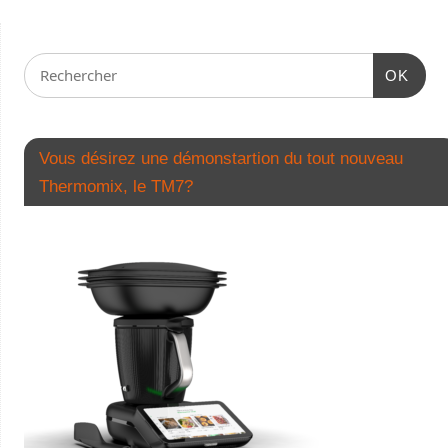
OK
Vous désirez une démonstartion du tout nouveau
Thermomix, le TM7?