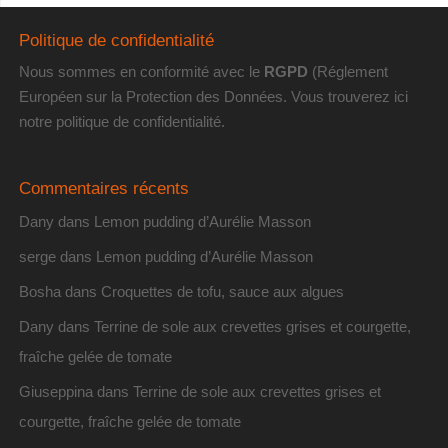
Politique de confidentialité
Nous sommes en conformité avec le
RGPD
(Réglement
Européen sur la Protection des Données. Vous trouverez
ici
notre politique de confidentialité
.
Commentaires récents
Dany
dans
Lemon pudding d’Aurélie Masson
serge
dans
Lemon pudding d’Aurélie Masson
Bosha
dans
Croquettes de tofu, sauce aux algues
Dany
dans
Terrine de sole aux crevettes grises et courgette,
fraîche gelée de tomate
Giuseppina
dans
Terrine de sole aux crevettes grises et
courgette, fraîche gelée de tomate