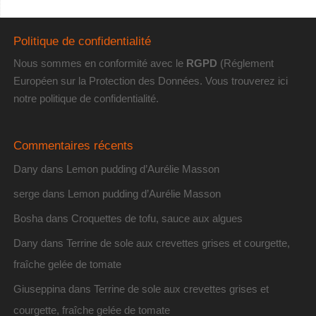
Politique de confidentialité
Nous sommes en conformité avec le
RGPD
(Réglement
Européen sur la Protection des Données. Vous trouverez
ici
notre politique de confidentialité
.
Commentaires récents
Dany
dans
Lemon pudding d’Aurélie Masson
serge
dans
Lemon pudding d’Aurélie Masson
Bosha
dans
Croquettes de tofu, sauce aux algues
Dany
dans
Terrine de sole aux crevettes grises et courgette,
fraîche gelée de tomate
Giuseppina
dans
Terrine de sole aux crevettes grises et
courgette, fraîche gelée de tomate