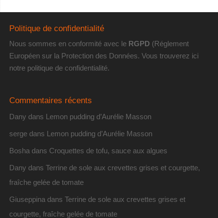
Politique de confidentialité
Nous sommes en conformité avec le
RGPD
(Réglement
Européen sur la Protection des Données. Vous trouverez
ici
notre politique de confidentialité
.
Commentaires récents
Dany
dans
Lemon pudding d’Aurélie Masson
serge
dans
Lemon pudding d’Aurélie Masson
Bosha
dans
Croquettes de tofu, sauce aux algues
Dany
dans
Terrine de sole aux crevettes grises et courgette,
fraîche gelée de tomate
Giuseppina
dans
Terrine de sole aux crevettes grises et
courgette, fraîche gelée de tomate