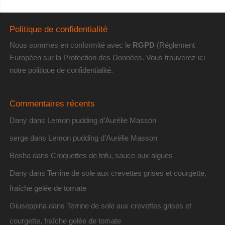
Politique de confidentialité
Nous sommes en conformité avec le
RGPD
(Réglement
Européen sur la Protection des Données. Vous trouverez
ici
notre politique de confidentialité
.
Commentaires récents
Dany
dans
Lemon pudding d’Aurélie Masson
serge
dans
Lemon pudding d’Aurélie Masson
Bosha
dans
Croquettes de tofu, sauce aux algues
Dany
dans
Terrine de sole aux crevettes grises et courgette,
fraîche gelée de tomate
Giuseppina
dans
Terrine de sole aux crevettes grises et
courgette, fraîche gelée de tomate