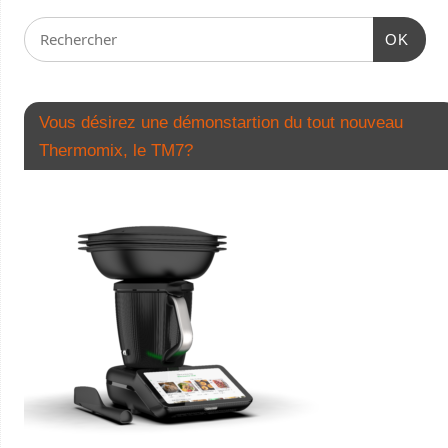
OK
Vous désirez une démonstartion du tout nouveau
Thermomix, le TM7?