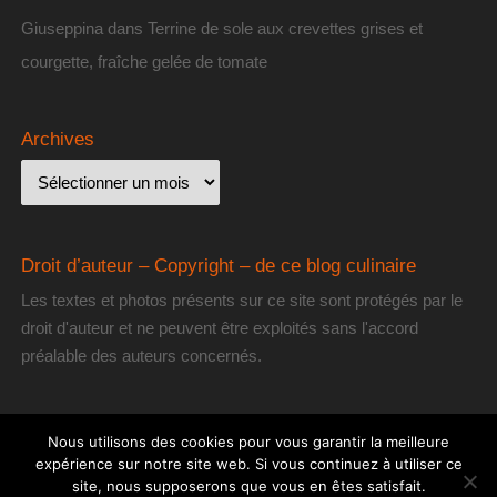
Giuseppina
dans
Terrine de sole aux crevettes grises et
courgette, fraîche gelée de tomate
Archives
Droit d’auteur – Copyright – de ce blog culinaire
Les textes et photos présents sur ce site sont protégés par le
droit d'auteur et ne peuvent être exploités sans l'accord
préalable des auteurs concernés.
Nous utilisons des cookies pour vous garantir la meilleure
expérience sur notre site web. Si vous continuez à utiliser ce
site, nous supposerons que vous en êtes satisfait.
[les] Gourmantissimes
| Fièrement propulsé par
Mantra
&
WordPress.