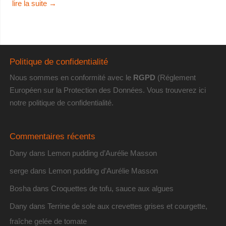
lire la suite
→
Politique de confidentialité
Nous sommes en conformité avec le
RGPD
(Réglement
Européen sur la Protection des Données. Vous trouverez
ici
notre politique de confidentialité
.
Commentaires récents
Dany
dans
Lemon pudding d’Aurélie Masson
serge
dans
Lemon pudding d’Aurélie Masson
Bosha
dans
Croquettes de tofu, sauce aux algues
Dany
dans
Terrine de sole aux crevettes grises et courgette,
fraîche gelée de tomate