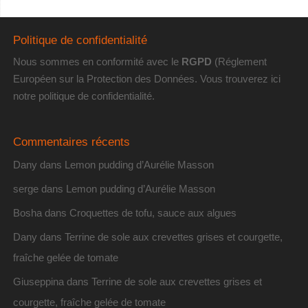
Politique de confidentialité
Nous sommes en conformité avec le
RGPD
(Réglement
Européen sur la Protection des Données. Vous trouverez
ici
notre politique de confidentialité
.
Commentaires récents
Dany
dans
Lemon pudding d’Aurélie Masson
serge
dans
Lemon pudding d’Aurélie Masson
Bosha
dans
Croquettes de tofu, sauce aux algues
Dany
dans
Terrine de sole aux crevettes grises et courgette,
fraîche gelée de tomate
Giuseppina
dans
Terrine de sole aux crevettes grises et
courgette, fraîche gelée de tomate