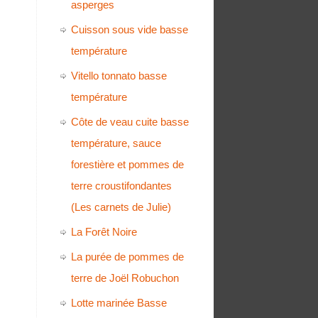
asperges
Cuisson sous vide basse
température
Vitello tonnato basse
température
Côte de veau cuite basse
température, sauce
forestière et pommes de
terre croustifondantes
(Les carnets de Julie)
La Forêt Noire
La purée de pommes de
terre de Joël Robuchon
Lotte marinée Basse