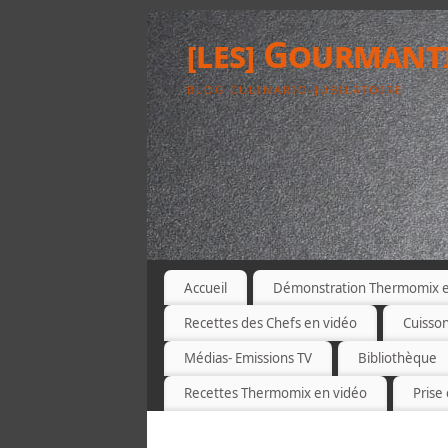
[les] Gourmant
BLOG CULINARIO-JUBILATOIRE
Accueil
Démonstration Thermomix et
Recettes des Chefs en vidéo
Cuisso
Médias- Emissions TV
Bibliothèque
Recettes Thermomix en vidéo
Prise