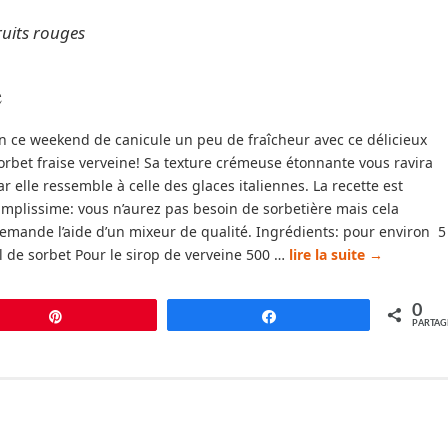
ruits rouges
e
n ce weekend de canicule un peu de fraîcheur avec ce délicieux
orbet fraise verveine! Sa texture crémeuse étonnante vous ravira
ar elle ressemble à celle des glaces italiennes. La recette est
implissime: vous n’aurez pas besoin de sorbetière mais cela
emande l’aide d’un mixeur de qualité. Ingrédients: pour environ 5
l de sorbet Pour le sirop de verveine 500 …
lire la suite
→
0
Épingle
Partagez
PARTAG