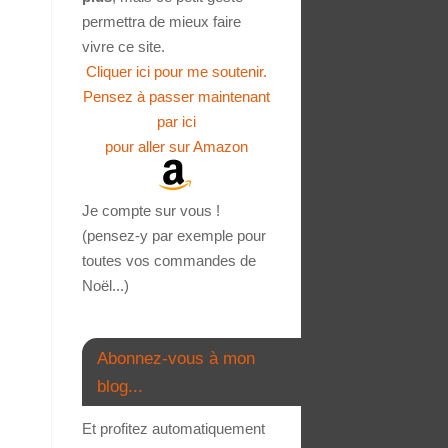
permettra de mieux faire
vivre ce site.
Cliquer ici pour me soutenir.
Pensez à passer maintenant
par ici
pour aller sur Amazon
Je compte sur vous !
(pensez-y par exemple pour
toutes vos commandes de
Noël...)
Abonnez-vous à mon
blog...
Et profitez automatiquement