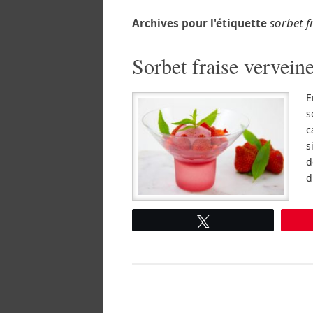
sorbet f
Archives pour l'étiquette
Sorbet fraise vervein
E
s
c
s
d
d
Tweetez