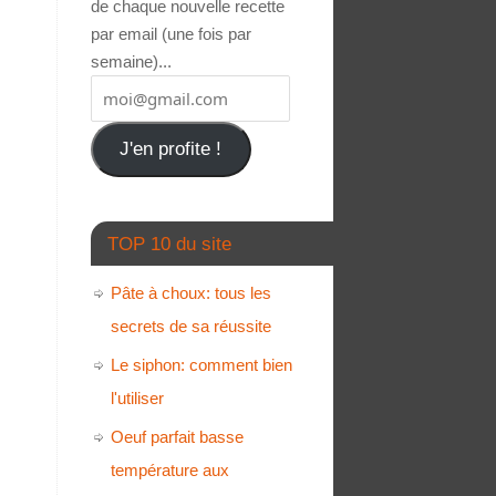
de chaque nouvelle recette
par email (une fois par
semaine)...
J'en profite !
TOP 10 du site
Pâte à choux: tous les
secrets de sa réussite
Le siphon: comment bien
l'utiliser
Oeuf parfait basse
température aux