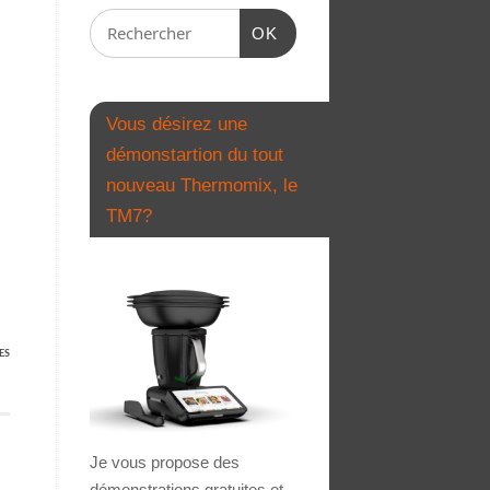
OK
Vous désirez une
démonstartion du tout
nouveau Thermomix, le
TM7?
ES
Je vous propose des
démonstrations gratuites et