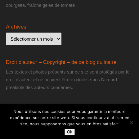
courgette, fraîche gelée de tomate
Archives
Droit d’auteur – Copyright – de ce blog culinaire
Les textes et photos présents sur ce site sont protégés par le
droit d'auteur et ne peuvent être exploités sans l'accord
préalable des auteurs concernés.
Nous utilisons des cookies pour vous garantir la meilleure
expérience sur notre site web. Si vous continuez à utiliser ce
site, nous supposerons que vous en êtes satisfait.
[les] Gourmantissimes
| Fièrement propulsé par
Mantra
&
WordPress.
Ok