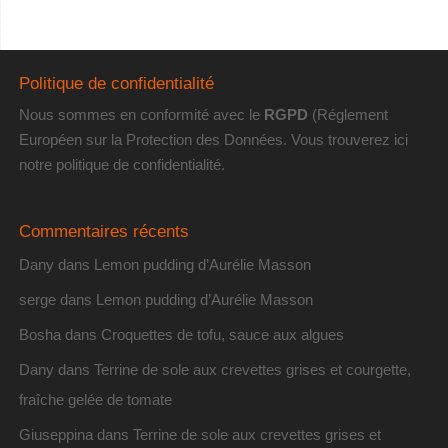
Politique de confidentialité
Nous sommes en conformité avec le
RGPD
(Réglement
Européen sur la Protection des Données. Vous trouverez
ici
notre politique de confidentialité
.
Commentaires récents
Dany
dans
Lemon pudding d’Aurélie Masson
serge
dans
Lemon pudding d’Aurélie Masson
Bosha
dans
Croquettes de tofu, sauce aux algues
Dany
dans
Terrine de sole aux crevettes grises et courgette,
fraîche gelée de tomate
Giuseppina
dans
Terrine de sole aux crevettes grises et