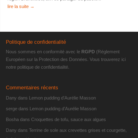
lire la suite
→
Politique de confidentialité
Nous sommes en conformité avec le
RGPD
(Réglement
Européen sur la Protection des Données. Vous trouverez
ici
notre politique de confidentialité
.
Commentaires récents
Dany
dans
Lemon pudding d’Aurélie Masson
serge
dans
Lemon pudding d’Aurélie Masson
Bosha
dans
Croquettes de tofu, sauce aux algues
Dany
dans
Terrine de sole aux crevettes grises et courgette,