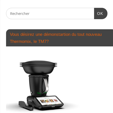
OK
Vous désirez une démonstartion du tout nouveau
Thermomix, le TM7?