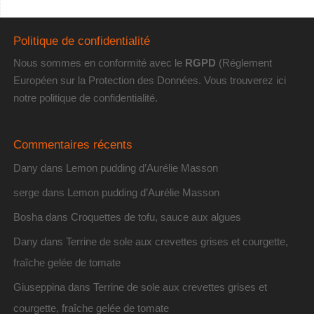
Politique de confidentialité
Nous sommes en conformité avec le
RGPD
(Réglement
Européen sur la Protection des Données. Vous trouverez
ici
notre politique de confidentialité
.
Commentaires récents
Dany
dans
Lemon pudding d’Aurélie Masson
serge
dans
Lemon pudding d’Aurélie Masson
Bosha
dans
Croquettes de tofu, sauce aux algues
Dany
dans
Terrine de sole aux crevettes grises et courgette,
fraîche gelée de tomate
Giuseppina
dans
Terrine de sole aux crevettes grises et
courgette, fraîche gelée de tomate