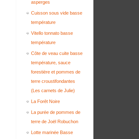
asperges
Cuisson sous vide basse
température
Vitello tonnato basse
température
Côte de veau cuite basse
température, sauce
forestière et pommes de
terre croustifondantes
(Les carnets de Julie)
La Forêt Noire
La purée de pommes de
terre de Joël Robuchon
Lotte marinée Basse