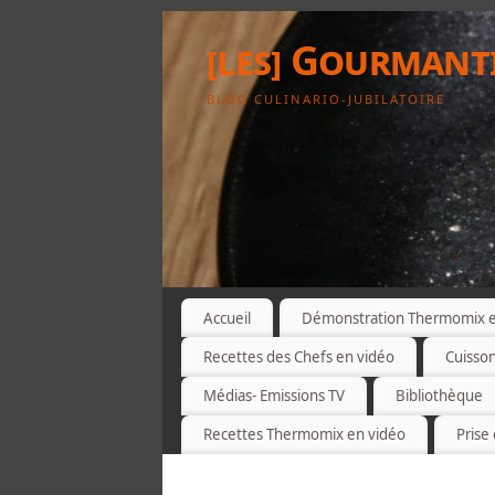
[les] Gourmant
BLOG CULINARIO-JUBILATOIRE
Accueil
Démonstration Thermomix et
Recettes des Chefs en vidéo
Cuisso
Médias- Emissions TV
Bibliothèque
Recettes Thermomix en vidéo
Prise