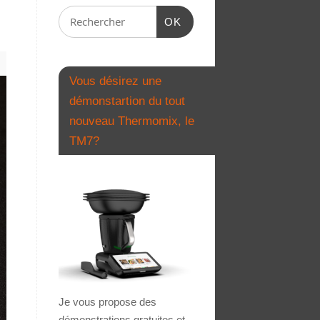
OK
Vous désirez une
démonstartion du tout
nouveau Thermomix, le
TM7?
Je vous propose des
démonstrations gratuites et