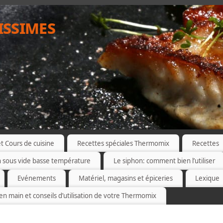
issimes
 Cours de cuisine
Recettes spéciales Thermomix
Recettes
n sous vide basse température
Le siphon: comment bien l’utiliser
Evénements
Matériel, magasins et épiceries
Lexique
 en main et conseils d’utilisation de votre Thermomix