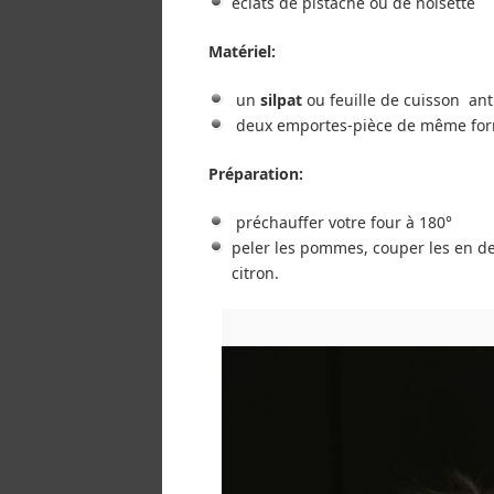
éclats de pistache ou de noisette
Matériel:
un
silpat
ou feuille de cuisson an
deux emportes-pièce de même forme
Préparation:
préchauffer votre four à 180°
peler les pommes, couper les en deu
citron.