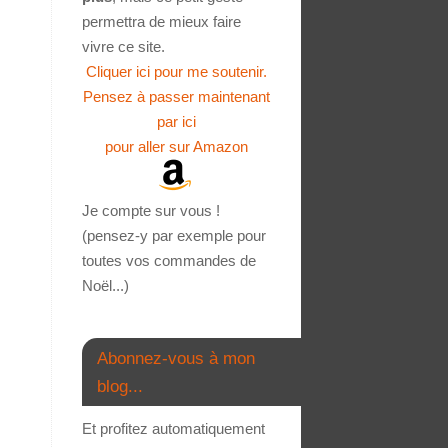
permettra de mieux faire
vivre ce site.
Cliquer ici pour me soutenir.
Pensez à passer maintenant
par ici
pour aller sur Amazon
Je compte sur vous !
(pensez-y par exemple pour
toutes vos commandes de
Noël...)
Abonnez-vous à mon
blog...
Et profitez automatiquement