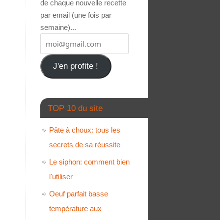
de chaque nouvelle recette
par email (une fois par
semaine)...
J'en profite !
TOP 10 du site
Pâte à choux: tous les
secrets de sa réussite
Le siphon: comment bien
l'utiliser
Oeuf parfait basse
température aux