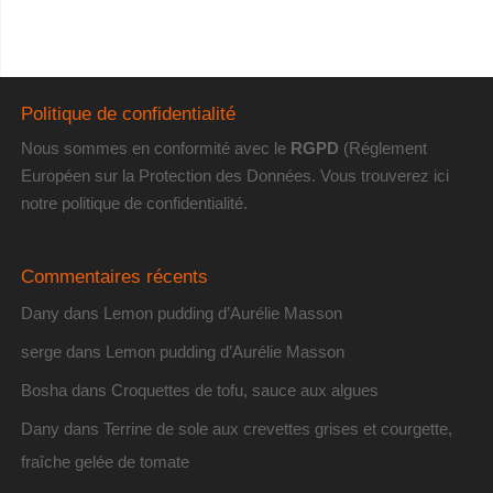
Politique de confidentialité
Nous sommes en conformité avec le
RGPD
(Réglement
Européen sur la Protection des Données. Vous trouverez
ici
notre politique de confidentialité
.
Commentaires récents
Dany
dans
Lemon pudding d’Aurélie Masson
serge
dans
Lemon pudding d’Aurélie Masson
Bosha
dans
Croquettes de tofu, sauce aux algues
Dany
dans
Terrine de sole aux crevettes grises et courgette,
fraîche gelée de tomate