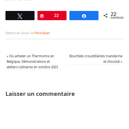
22
Tweetez
Épingle
22
Partagez
PARTAGES
Mettre en favori le
Permalien
.
«
Où acheter un Thermomix en
Bouchées croustillantes mandarine
Belgique, Démonstrations et
et chocolat
»
ateliers culinaires en octobre 2023
Laisser un commentaire