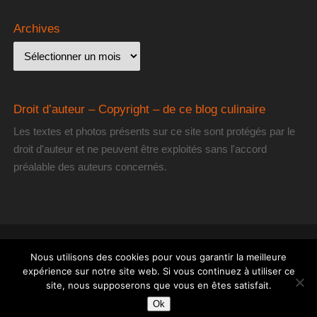
Archives
Droit d’auteur – Copyright – de ce blog culinaire
Les textes et photos présents sur ce site sont protégés par le
droit d'auteur et ne peuvent être exploités sans l'accord
préalable des auteurs concernés.
[les] Gourmantissimes
| Fièrement propulsé par
Mantra
&
WordPress.
Nous utilisons des cookies pour vous garantir la meilleure
expérience sur notre site web. Si vous continuez à utiliser ce
site, nous supposerons que vous en êtes satisfait.
Ok