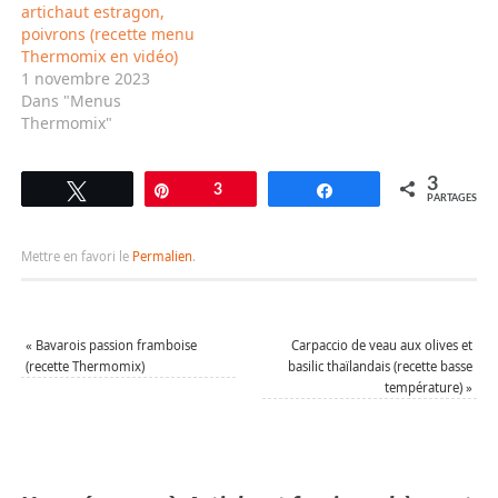
artichaut estragon,
poivrons (recette menu
Thermomix en vidéo)
1 novembre 2023
Dans "Menus
Thermomix"
3
Tweetez
Épingle
3
Partagez
PARTAGES
Mettre en favori le
Permalien
.
«
Bavarois passion framboise
Carpaccio de veau aux olives et
(recette Thermomix)
basilic thaïlandais (recette basse
température)
»