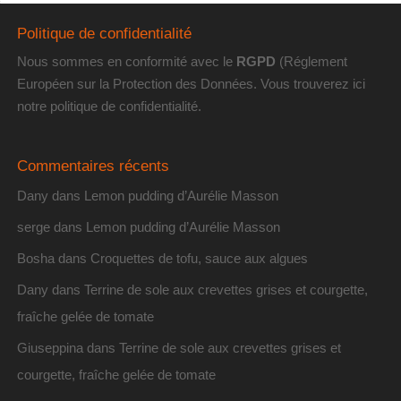
Politique de confidentialité
Nous sommes en conformité avec le
RGPD
(Réglement
Européen sur la Protection des Données. Vous trouverez
ici
notre politique de confidentialité
.
Commentaires récents
Dany
dans
Lemon pudding d’Aurélie Masson
serge
dans
Lemon pudding d’Aurélie Masson
Bosha
dans
Croquettes de tofu, sauce aux algues
Dany
dans
Terrine de sole aux crevettes grises et courgette,
fraîche gelée de tomate
Giuseppina
dans
Terrine de sole aux crevettes grises et
courgette, fraîche gelée de tomate