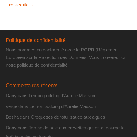
lire la suite
→
Politique de confidentialité
Nous sommes en conformité avec le
RGPD
(Réglement
Européen sur la Protection des Données. Vous trouverez
ici
notre politique de confidentialité
.
Commentaires récents
Dany
dans
Lemon pudding d’Aurélie Masson
serge
dans
Lemon pudding d’Aurélie Masson
Bosha
dans
Croquettes de tofu, sauce aux algues
Dany
dans
Terrine de sole aux crevettes grises et courgette,
fraîche gelée de tomate