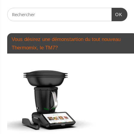
OK
Vous désirez une démonstartion du tout nouveau
Thermomix, le TM7?