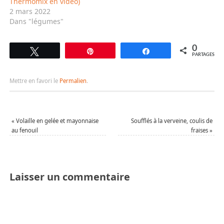
Thermomix en vidéo)
2 mars 2022
Dans "légumes"
0
Tweetez
Épingle
Partagez
PARTAGES
Mettre en favori le
Permalien
.
«
Volaille en gelée et mayonnaise
Soufflés à la verveine, coulis de
au fenouil
fraises
»
Laisser un commentaire