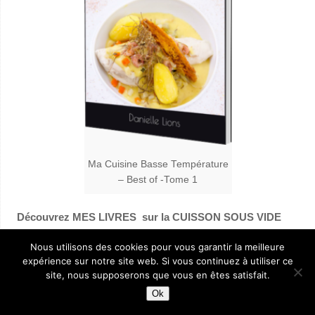
Ma Cuisine Basse Température
– Best of -Tome 1
Découvrez MES LIVRES sur la CUISSON SOUS VIDE
BASSE TEMPERATURE ainsi que mon dernier livre
Nous utilisons des cookies pour vous garantir la meilleure
« Mes recettes gourmandes au Thermomix » qui vient de
expérience sur notre site web. Si vous continuez à utiliser ce
paraître!
– Cliquez
ici
pour plus d’informations.
site, nous supposerons que vous en êtes satisfait.
Ok