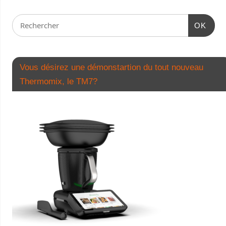
OK
Vous désirez une démonstartion du tout nouveau
Thermomix, le TM7?