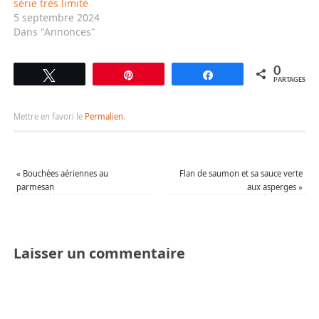
série très limité
5 septembre 2024
Dans "Annonces"
0
Tweetez
Épingle
Partagez
PARTAGES
Mettre en favori le
Permalien
.
«
Bouchées aériennes au
Flan de saumon et sa sauce verte
parmesan
aux asperges
»
Laisser un commentaire