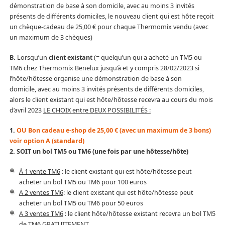
démonstration de base à son domicile, avec au moins 3 invités
présents de différents domiciles, le nouveau client qui est hôte reçoit
un chèque-cadeau de 25,00 € pour chaque Thermomix vendu (avec
un maximum de 3 chèques)
B.
Lorsqu’un
client existant
(= quelqu’un qui a acheté un TM5 ou
TM6 chez Thermomix Benelux jusqu’à et y compris 28/02/2023 si
l’hôte/hôtesse organise une démonstration de base à son
domicile, avec au moins 3 invités présents de différents domiciles,
alors le client existant qui est hôte/hôtesse recevra au cours du mois
d’avril 2023
LE CHOIX entre DEUX POSSIBILITÉS :
1.
OU Bon cadeau e-shop de 25,00 € (avec un maximum de 3 bons)
voir option A (standard)
2. SOIT un bol TM5 ou TM6 (une fois par une hôtesse/hôte)
À 1 vente TM6
: le client existant qui est hôte/hôtesse peut
acheter un bol TM5 ou TM6 pour 100 euros
A 2 ventes TM6
: le client existant qui est hôte/hôtesse peut
acheter un bol TM5 ou TM6 pour 50 euros
A 3 ventes TM6
: le client hôte/hôtesse existant recevra un bol TM5
de TM6 GRATUITEMENT