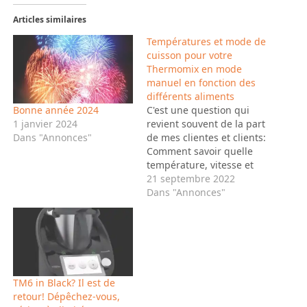
Articles similaires
Températures et mode de
cuisson pour votre
Thermomix en mode
manuel en fonction des
différents aliments
C'est une question qui
Bonne année 2024
revient souvent de la part
1 janvier 2024
de mes clientes et clients:
Dans "Annonces"
Comment savoir quelle
température, vitesse et
degrés de cuisson à
21 septembre 2022
utiliser suivant les
Dans "Annonces"
aliments quand j'utilise
mon Thermomix en mode
manuel donc sans suivre
une recette en pas à pas
où tout est déjà indiqué?
C'est…
TM6 in Black? Il est de
retour! Dépêchez-vous,