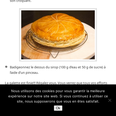
son croquant.
Badigeonnez le dessus du sirop (100 g d’eau et 50 g de sucre) à
l’aide d’un pinceau.
La galette est finie!!! Régalez vous. Vous verrez que tous vos efforts
seront récompensés.
Nous utilisons des cookies pour vous garantir la meilleure
expérience sur notre site web. Si vous continuez à utiliser ce
site, nous supposerons que vous en êtes satisfait.
3
Ok
Tweetez
Épingle
3
Partagez
PARTAGES