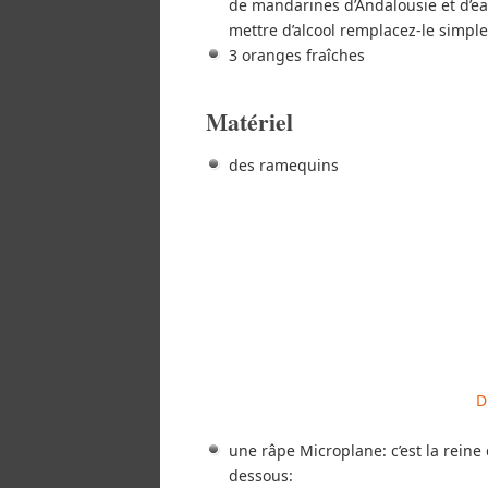
de mandarines d’Andalousie et d’eau
mettre d’alcool remplacez-le simple
3 oranges fraîches
Matériel
des ramequins
D
une râpe Microplane: c’est la reine
dessous: