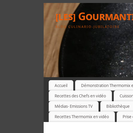
[les] Gourmant
BLOG CULINARIO-JUBILATOIRE
Accueil
Démonstration Thermomix et
Recettes des Chefs en vidéo
Cuisso
Médias- Emissions TV
Bibliothèque
Recettes Thermomix en vidéo
Prise