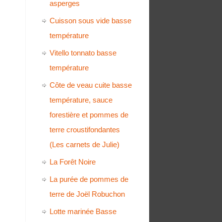
asperges
Cuisson sous vide basse
température
Vitello tonnato basse
température
Côte de veau cuite basse
température, sauce
forestière et pommes de
terre croustifondantes
(Les carnets de Julie)
La Forêt Noire
La purée de pommes de
terre de Joël Robuchon
Lotte marinée Basse