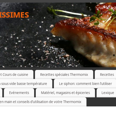
issimes
 Cours de cuisine
Recettes spéciales Thermomix
Recettes
n sous vide basse température
Le siphon: comment bien l’utiliser
Evénements
Matériel, magasins et épiceries
Lexique
 en main et conseils d’utilisation de votre Thermomix