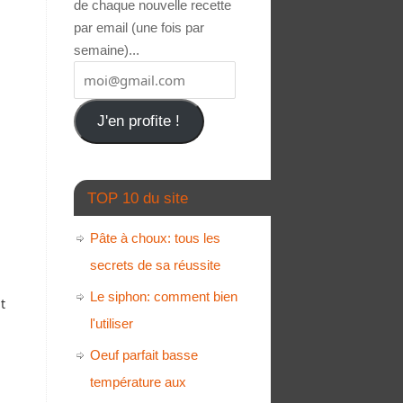
de chaque nouvelle recette
par email (une fois par
semaine)...
J'en profite !
TOP 10 du site
Pâte à choux: tous les
secrets de sa réussite
Le siphon: comment bien
t
l'utiliser
Oeuf parfait basse
température aux