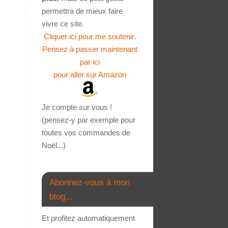
permettra de mieux faire
vivre ce site.
Cliquer ici pour me soutenir.
Pensez à passer maintenant
par ici
pour aller sur Amazon
Je compte sur vous !
(pensez-y par exemple pour
toutes vos commandes de
Noël...)
Abonnez-vous à mon
blog...
Et profitez automatiquement