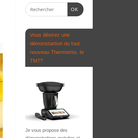
OK
Vous désirez une
démonstartion du tout
nouveau Thermomix, le
TM7?
Je vous propose des
démonstrations gratuites et