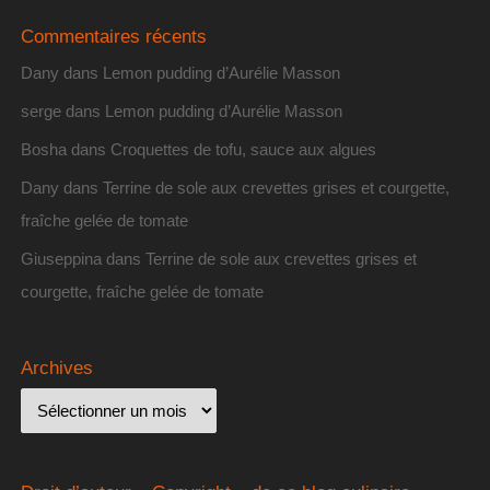
Commentaires récents
Dany
dans
Lemon pudding d’Aurélie Masson
serge
dans
Lemon pudding d’Aurélie Masson
Bosha
dans
Croquettes de tofu, sauce aux algues
Dany
dans
Terrine de sole aux crevettes grises et courgette,
fraîche gelée de tomate
Giuseppina
dans
Terrine de sole aux crevettes grises et
courgette, fraîche gelée de tomate
Archives