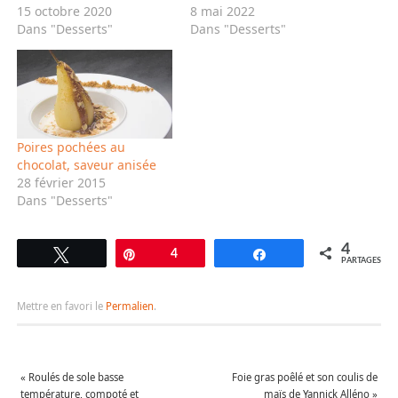
15 octobre 2020
8 mai 2022
Dans "Desserts"
Dans "Desserts"
Poires pochées au
chocolat, saveur anisée
28 février 2015
Dans "Desserts"
4
Tweetez
Épingle
4
Partagez
PARTAGES
Mettre en favori le
Permalien
.
«
Roulés de sole basse
Foie gras poêlé et son coulis de
température, compoté et
maïs de Yannick Alléno
»